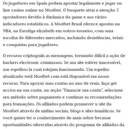
Os jogadores em Spain podem apostar legalmente e jogar on
line casino online no Mostbet. O basquete atrai a atenção 2
apostadores devido à dinâmica do game e aos vários
indicadores estatísticos. A Mostbet Brasil oferece apostas na
NBA, na Euroliga elizabeth em outros torneios, com uma
escolha de diferentes mercados, incluindo desistências, totais
e conquistas para jogadores.
O recurso criptografa as mensagens, tornando difícil a ação de
hackers electronic criminosos. Se um site estiver inacessível,
use espelhos la cual estejam funcionando. Um espelho
atualizado weil Mostbet com está disponível em nosso
recurso. Para apoyar suas contas no ano de reais, faça get
access na sua conta, na seção “Financie sua conta”, selecione
seu método sobre pagamento e continue as recomendações
para transações. Os afiliados podem promover u site da
Mostbet através de mídias sociais, blogs e sites temáticos. Se
você quiser ter o conhecimento de mais sobre because
oportunidades oferecidas através do programa de afiliados da