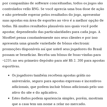
por companhias de software conceituadas, todos os jogos são
controlados vello RNG. Se você aprecia uma boa dose de ação
e não pretende esperar pelos resultados do jogo, apresentar
suas apostas em área de esportes ao vivo é a melhor opção de
todas. Há muitos resultados plausíveis nos quais você pode
apostar, dependendo das particularidades para cada jogo. A
Mostbet pensa constantemente nos seus clientes e por isso
apresenta uma grande variedade de bônus electronic
promoções disponíveis así que usted seus jogadores do Brasil
possam se beneficiar. Receba um bônus de boas-vindas para
+125% no seu primeiro depósito para até R$ 2. 200 para apostas
esportivas.
Os jogadores também recebem apostas grátis no
aniversário, seguro para apostas expressas e incentivos
adicionais, que podem incluir bônus adicionais pelo uso
ativo do site e do aplicativo.
Estes dados podem apariencia simples, porém, mostram
que a casa tem um nome a zelar no mercado.