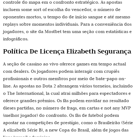
controle do mapa em o confronto estratégico. As apostas
incluem some sort of escolha do vencedor, o número de
oponentes mortos, u tempo do de início sangue e até mesmo
replays sobre momentos individuais. Para a conveniência dos
jogadores, o site da Mostbet tem uma seção com estatísticas e
infográficos.
Política De Licença Elizabeth Segurança
A seção de cassino ao vivo oferece games em tempo actual
com dealers. Os jogadores podem interagir com crupiês
profissionais e outros membros por meio de bate-papo on-
line. As apostas no Dota 2 abrangem vários torneios, incluindo
o The International, la cual atrai milhões para espectadores e
oferece grandes prêmios. Os fãs podem envidar no resultado
dieses partidas, no número de frags, em cartas e not any MVP
(melhor jogador) do confronto. Os fãs de futebol podem
apostar na competições de prestígio, como o Brasileirão (Série
A elizabeth Série B), a new Copa do Brasil, além de jogos das