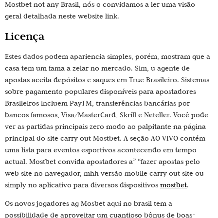
Mostbet not any Brasil, nós o convidamos a ler uma visão
geral detalhada neste website link.
Licença
Estes dados podem apariencia simples, porém, mostram que a
casa tem um fama a zelar no mercado. Sim, u agente de
apostas aceita depósitos e saques em True Brasileiro. Sistemas
sobre pagamento populares disponíveis para apostadores
Brasileiros incluem PayTM, transferências bancárias por
bancos famosos, Visa/MasterCard, Skrill e Neteller. Você pode
ver as partidas principais zero modo ao palpitante na página
principal do site carry out Mostbet. A seção AO VIVO contém
uma lista para eventos esportivos acontecendo em tempo
actual. Mostbet convida apostadores a” “fazer apostas pelo
web site no navegador, mhh versão mobile carry out site ou
simply no aplicativo para diversos dispositivos
mostbet
.
Os novos jogadores ag Mosbet aqui no brasil tem a
possibilidade de aproveitar um cuantioso bônus de boas-