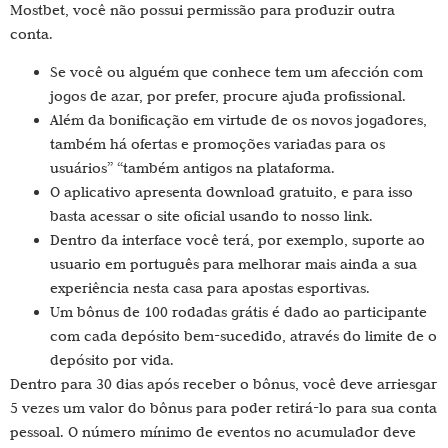
Mostbet, você não possui permissão para produzir outra
conta.
Se você ou alguém que conhece tem um afección com
jogos de azar, por prefer, procure ajuda profissional.
Além da bonificação em virtude de os novos jogadores,
também há ofertas e promoções variadas para os
usuários” “também antigos na plataforma.
O aplicativo apresenta download gratuito, e para isso
basta acessar o site oficial usando to nosso link.
Dentro da interface você terá, por exemplo, suporte ao
usuario em português para melhorar mais ainda a sua
experiência nesta casa para apostas esportivas.
Um bônus de 100 rodadas grátis é dado ao participante
com cada depósito bem-sucedido, através do limite de o
depósito por vida.
Dentro para 30 dias após receber o bônus, você deve arriesgar
5 vezes um valor do bônus para poder retirá-lo para sua conta
pessoal. O número mínimo de eventos no acumulador deve