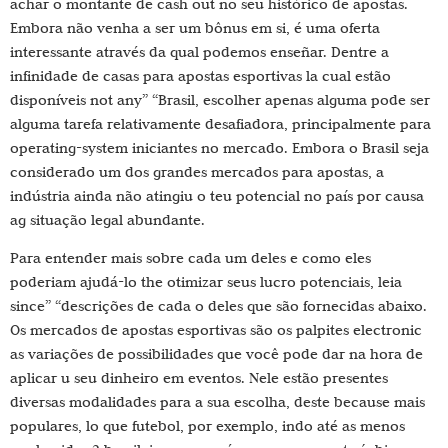
achar o montante de cash out no seu histórico de apostas.
Embora não venha a ser um bônus em si, é uma oferta
interessante através da qual podemos enseñar. Dentre a
infinidade de casas para apostas esportivas la cual estão
disponíveis not any” “Brasil, escolher apenas alguma pode ser
alguma tarefa relativamente desafiadora, principalmente para
operating-system iniciantes no mercado. Embora o Brasil seja
considerado um dos grandes mercados para apostas, a
indústria ainda não atingiu o teu potencial no país por causa
ag situação legal abundante.
Para entender mais sobre cada um deles e como eles
poderiam ajudá-lo the otimizar seus lucro potenciais, leia
since” “descrições de cada o deles que são fornecidas abaixo.
Os mercados de apostas esportivas são os palpites electronic
as variações de possibilidades que você pode dar na hora de
aplicar u seu dinheiro em eventos. Nele estão presentes
diversas modalidades para a sua escolha, deste because mais
populares, lo que futebol, por exemplo, indo até as menos