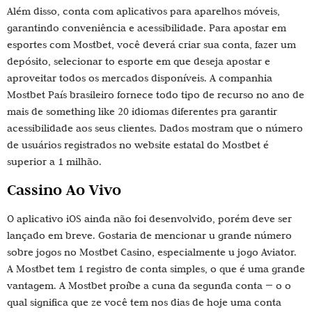
Além disso, conta com aplicativos para aparelhos móveis,
garantindo conveniência e acessibilidade. Para apostar em
esportes com Mostbet, você deverá criar sua conta, fazer um
depósito, selecionar to esporte em que deseja apostar e
aproveitar todos os mercados disponíveis. A companhia
Mostbet País brasileiro fornece todo tipo de recurso no ano de
mais de something like 20 idiomas diferentes pra garantir
acessibilidade aos seus clientes. Dados mostram que o número
de usuários registrados no website estatal do Mostbet é
superior a 1 milhão.
Cassino Ao Vivo
O aplicativo iOS ainda não foi desenvolvido, porém deve ser
lançado em breve. Gostaria de mencionar u grande número
sobre jogos no Mostbet Casino, especialmente u jogo Aviator.
A Mostbet tem 1 registro de conta simples, o que é uma grande
vantagem. A Mostbet proíbe a cuna da segunda conta — o o
qual significa que ze você tem nos dias de hoje uma conta