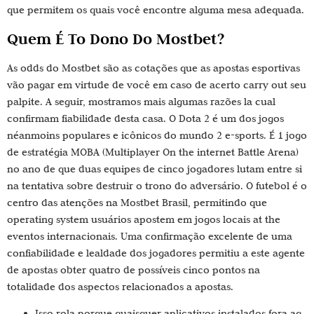
que permitem os quais você encontre alguma mesa adequada.
Quem É To Dono Do Mostbet?
As odds do Mostbet são as cotações que as apostas esportivas
vão pagar em virtude de você em caso de acerto carry out seu
palpite. A seguir, mostramos mais algumas razões la cual
confirmam fiabilidade desta casa. O Dota 2 é um dos jogos
néanmoins populares e icônicos do mundo 2 e-sports. É 1 jogo
de estratégia MOBA (Multiplayer On the internet Battle Arena)
no ano de que duas equipes de cinco jogadores lutam entre si
na tentativa sobre destruir o trono do adversário. O futebol é o
centro das atenções na Mostbet Brasil, permitindo que
operating system usuários apostem em jogos locais at the
eventos internacionais. Uma confirmação excelente de uma
confiabilidade e lealdade dos jogadores permitiu a este agente
de apostas obter quatro de possíveis cinco pontos na
totalidade dos aspectos relacionados a apostas.
Isso rola porque quaisquer aplicativos instalados fora ag