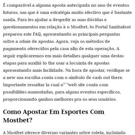
É comparável a alguma aposta antecipada no ano de eventos
futuros, um que é uma estratégia muito efectivo que é bastante
usada. Para les ajudar a despedir as suas dúvidas e
questionamentos em relação à o Mostbet, to Portal Sambafoot
preparou este FAQ, apresentando as principais perguntas
sobre a odaie de apostas. Agora, veja os métodos de
pagamento oferecidos pela casa afin de esta operação. A
seguir explicaremos em mais detalhes qualquer uma destas
etapas para auxiliá-lo the usar a locuinta de apostas
apresentando mais facilidade. Na hora de apostar, verifique se
a new sua escolha conta com o símbolo de cash out there.
Importante ressaltar la cual o” “web site conta com
possibilities aumentadas, para alguns eventos específicos,
proporcionando ganhos melhores pra os seus usuários.
Como Apostar Em Esportes Com
Mostbet?
A Mostbet oferece diversas variantes sobre roleta, incluindo