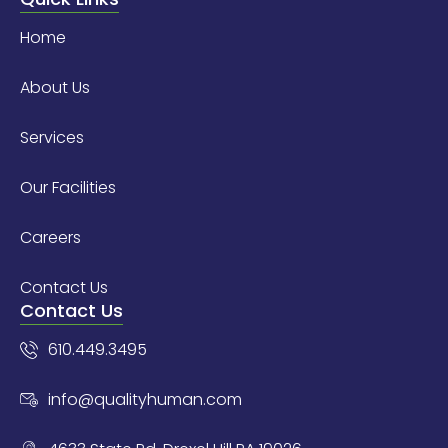
Home
About Us
Services
Our Facilities
Careers
Contact Us
Contact Us
610.449.3495
info@qualityhuman.com