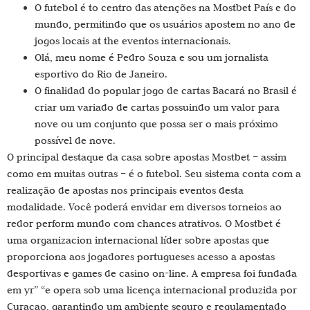
O futebol é to centro das atenções na Mostbet País e do
mundo, permitindo que os usuários apostem no ano de
jogos locais at the eventos internacionais.
Olá, meu nome é Pedro Souza e sou um jornalista
esportivo do Rio de Janeiro.
O finalidad do popular jogo de cartas Bacará no Brasil é
criar um variado de cartas possuindo um valor para
nove ou um conjunto que possa ser o mais próximo
possível de nove.
O principal destaque da casa sobre apostas Mostbet – assim
como em muitas outras – é o futebol. Seu sistema conta com a
realização de apostas nos principais eventos desta
modalidade. Você poderá envidar em diversos torneios ao
redor perform mundo com chances atrativos. O Mostbet é
uma organizacion internacional líder sobre apostas que
proporciona aos jogadores portugueses acesso a apostas
desportivas e games de casino on-line. A empresa foi fundada
em yr” “e opera sob uma licença internacional produzida por
Curaçao, garantindo um ambiente seguro e regulamentado