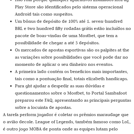
Play Store são identificados pelo sistema operacional
Android tais como suspeitos.
Um bônus de depósito de 100% até 1. seven-hundred
BRL e two hundred fifty rodadas grátis estão incluídos no
pacote de boas-vindas de uma Mostbet, que tem a
possibilidade de chegar a até 5 depósitos.
Os mercados de apostas esportivas são os palpites at the
as variações sobre possibilidades que você pode dar no
momento de aplicar o seu dinheiro nos eventos.
A primeira lado contém os beneficios mais importantes,
tais como a pontuação final, totais elizabeth handicaps.
Para ght ajudar a despedir as suas dúvidas e
questionamentos sobre o Mostbet, to Portal Sambafoot
preparou este FAQ, apresentando as principais perguntas
sobre a locuinta de apostas.
A tarefa perform jogador é coletar os prêmios maraudage que
o avião decole. League of Legends, também famoso como LoL,
é outro jogo MOBA de ponta onde as equipes lutam pelo