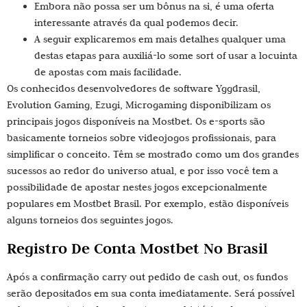
Embora não possa ser um bônus na si, é uma oferta
interessante através da qual podemos decir.
A seguir explicaremos em mais detalhes qualquer uma
destas etapas para auxiliá-lo some sort of usar a locuinta
de apostas com mais facilidade.
Os conhecidos desenvolvedores de software Yggdrasil,
Evolution Gaming, Ezugi, Microgaming disponibilizam os
principais jogos disponíveis na Mostbet. Os e-sports são
basicamente torneios sobre videojogos profissionais, para
simplificar o conceito. Têm se mostrado como um dos grandes
sucessos ao redor do universo atual, e por isso você tem a
possibilidade de apostar nestes jogos excepcionalmente
populares em Mostbet Brasil. Por exemplo, estão disponíveis
alguns torneios dos seguintes jogos.
Registro De Conta Mostbet No Brasil
Após a confirmação carry out pedido de cash out, os fundos
serão depositados em sua conta imediatamente. Será possível