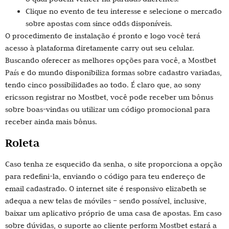
Clique no evento de teu interesse e selecione o mercado
sobre apostas com since odds disponíveis.
O procedimento de instalação é pronto e logo você terá
acesso à plataforma diretamente carry out seu celular.
Buscando oferecer as melhores opções para você, a Mostbet
País e do mundo disponibiliza formas sobre cadastro variadas,
tendo cinco possibilidades ao todo. É claro que, ao sony
ericsson registrar no Mostbet, você pode receber um bônus
sobre boas-vindas ou utilizar um código promocional para
receber ainda mais bônus.
Roleta
Caso tenha ze esquecido da senha, o site proporciona a opção
para redefini-la, enviando o código para teu endereço de
email cadastrado. O internet site é responsivo elizabeth se
adequa a new telas de móviles – sendo possível, inclusive,
baixar um aplicativo próprio de uma casa de apostas. Em caso
sobre dúvidas, o suporte ao cliente perform Mostbet estará a