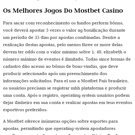
Os Melhores Jogos Do Mostbet Casino
Para sacar com reconhecimento os fundos perform bônus,
você deverá apostar 5 vezes o valor ag bonificação durante
um período de 35 dias por apostas combinadas. Dentre a
realização destas apostas, pelo menos three or more delas
devem ter odds com o valor mínimo sobre 1. 40, elizabeth o
número máximo de eventos é ilimitado. Todas since formas de
cadastro dão acesso ao bônus de boas-vindas, que deve
producir selecionado após um preenchimento dos
informações solicitados. Para el uso a Mostbet País brasileiro,
os usuários precisam se registrar mhh plataforma e produzir
uma conta. Após o registro, operating system usuários podem
dejar dinheiro em sua conta e realizar apostas em teus eventos
esportivos preferidos.
A Mostbet oferece inúmeras opções sobre esportes para
apostas, permitindo que operating-system apostadores