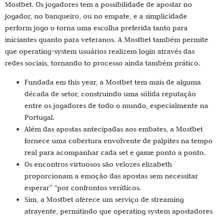
Mostbet. Os jogadores tem a possibilidade de apostar no
jogador, no banqueiro, ou no empate, e a simplicidade
perform jogo o torna uma escolha preferida tanto para
iniciantes quanto para veteranos. A Mostbet também permite
que operating-system usuários realizem login através das
redes sociais, tornando to processo ainda também prático.
Fundada em this year, a Mostbet tem mais de alguma
década de setor, construindo uma sólida reputação
entre os jogadores de todo o mundo, especialmente na
Portugal.
Além das apostas antecipadas aos embates, a Mostbet
fornece uma cobertura envolvente de palpites na tempo
real para acompanhar cada set e game ponto a ponto.
Os encontros virtuosos são velozes elizabeth
proporcionam a emoção das apostas sem necessitar
esperar” “por confrontos verídicos.
Sim, a Mostbet oferece um serviço de streaming
atrayente, permitindo que operating system apostadores