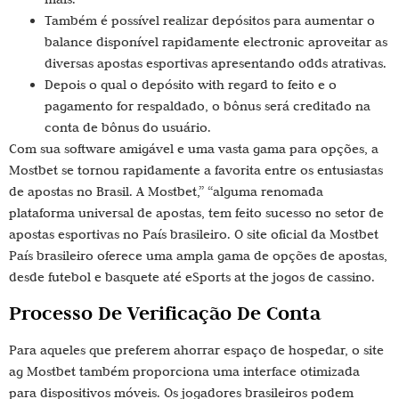
Também é possível realizar depósitos para aumentar o
balance disponível rapidamente electronic aproveitar as
diversas apostas esportivas apresentando odds atrativas.
Depois o qual o depósito with regard to feito e o
pagamento for respaldado, o bônus será creditado na
conta de bônus do usuário.
Com sua software amigável e uma vasta gama para opções, a
Mostbet se tornou rapidamente a favorita entre os entusiastas
de apostas no Brasil. A Mostbet,” “alguma renomada
plataforma universal de apostas, tem feito sucesso no setor de
apostas esportivas no País brasileiro. O site oficial da Mostbet
País brasileiro oferece uma ampla gama de opções de apostas,
desde futebol e basquete até eSports at the jogos de cassino.
Processo De Verificação De Conta
Para aqueles que preferem ahorrar espaço de hospedar, o site
ag Mostbet também proporciona uma interface otimizada
para dispositivos móveis. Os jogadores brasileiros podem