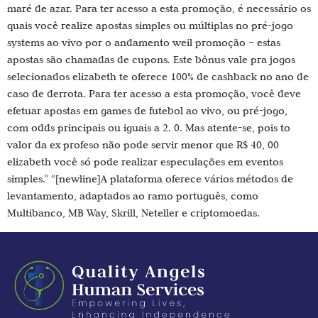
maré de azar. Para ter acesso a esta promoção, é necessário os
quais você realize apostas simples ou múltiplas no pré-jogo
systems ao vivo por o andamento weil promoção – estas
apostas são chamadas de cupons. Este bônus vale pra jogos
selecionados elizabeth te oferece 100% de cashback no ano de
caso de derrota. Para ter acesso a esta promoção, você deve
efetuar apostas em games de futebol ao vivo, ou pré-jogo,
com odds principais ou iguais a 2. 0. Mas atente-se, pois to
valor da ex profeso não pode servir menor que R$ 40, 00
elizabeth você só pode realizar especulações em eventos
simples.” “[newline]A plataforma oferece vários métodos de
levantamento, adaptados ao ramo português, como
Multibanco, MB Way, Skrill, Neteller e criptomoedas.