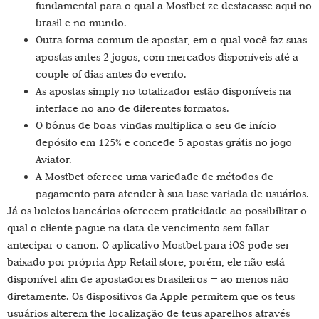
fundamental para o qual a Mostbet ze destacasse aqui no
brasil e no mundo.
Outra forma comum de apostar, em o qual você faz suas
apostas antes 2 jogos, com mercados disponíveis até a
couple of dias antes do evento.
As apostas simply no totalizador estão disponíveis na
interface no ano de diferentes formatos.
O bônus de boas-vindas multiplica o seu de início
depósito em 125% e concede 5 apostas grátis no jogo
Aviator.
A Mostbet oferece uma variedade de métodos de
pagamento para atender à sua base variada de usuários.
Já os boletos bancários oferecem praticidade ao possibilitar o
qual o cliente pague na data de vencimento sem fallar
antecipar o canon. O aplicativo Mostbet para iOS pode ser
baixado por própria App Retail store, porém, ele não está
disponível afin de apostadores brasileiros — ao menos não
diretamente. Os dispositivos da Apple permitem que os teus
usuários alterem the localização de teus aparelhos através