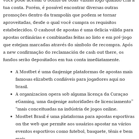
você pode acessar o bônus de boas-vindas logo quando cria a
tua conta. Porém, é possível encontrar diversas outras
promoções dentro da trampolín que podem se tornar
aproveitadas, desde o qual você cumpra os requisitos
estabelecidos. O cashout de apostas é uma delicia válida para
apostas ordinárias e combinadas feitas ao listo e em pré-jogo
que estejam marcadas através do símbolo de recompra. Após
a new confirmação do reclamación de cash out there, os
fundos serão depositados em tua conta imediatamente.
A Mostbet é uma dasjenige plataformas de apostas mais
famosas elizabeth confiáveis para jogadores aqui no
brasil.
A organizacion opera sob alguma licença da Curaçao
eGaming, uma dasjenige autoridades de licenciamento”
“mais conceituadas na indústria de jogos online.
Mostbet Brasil é uma plataforma para apostas esportivas
on the web que permite aos usuários apostar na vários
eventos esportivos como futebol, basquete, tênis e bem
mais.