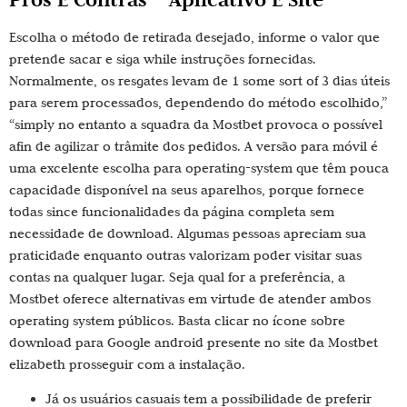
Escolha o método de retirada desejado, informe o valor que
pretende sacar e siga while instruções fornecidas.
Normalmente, os resgates levam de 1 some sort of 3 dias úteis
para serem processados, dependendo do método escolhido,”
“simply no entanto a squadra da Mostbet provoca o possível
afin de agilizar o trâmite dos pedidos. A versão para móvil é
uma excelente escolha para operating-system que têm pouca
capacidade disponível na seus aparelhos, porque fornece
todas since funcionalidades da página completa sem
necessidade de download. Algumas pessoas apreciam sua
praticidade enquanto outras valorizam poder visitar suas
contas na qualquer lugar. Seja qual for a preferência, a
Mostbet oferece alternativas em virtude de atender ambos
operating system públicos. Basta clicar no ícone sobre
download para Google android presente no site da Mostbet
elizabeth prosseguir com a instalação.
Já os usuários casuais tem a possibilidade de preferir