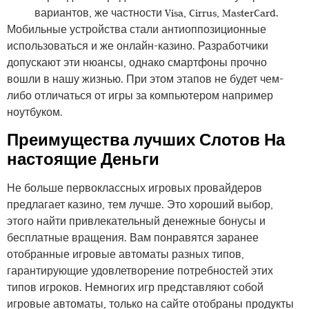
вариантов, же частности Visa, Cirrus, MasterCard.
Мобильные устройства стали антиоппозиционные
использоваться и же онлайн-казино. Разработчики
допускают эти нюансы, однако смартфоны прочно
вошли в нашу жизнью. При этом этапов не будет чем-
либо отличаться от игры за компьютером например
ноутбуком.
Преимущества лучших Слотов На
настоящие Деньги
Не больше первоклассных игровых провайдеров
предлагает казино, тем лучше. Это хороший выбор,
этого найти привлекательный денежные бонусы и
бесплатные вращения. Вам понравятся заранее
отобранные игровые автоматы разных типов,
гарантирующие удовлетворение потребностей этих
типов игроков. Немногих игр представляют собой
игровые автоматы, только на сайте отобраны продукты