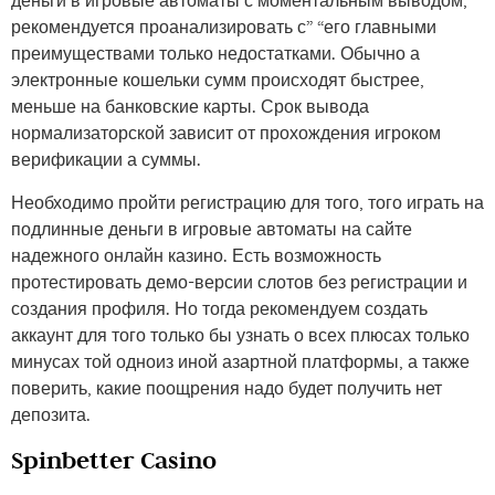
деньги в игровые автоматы с моментальным выводом,
рекомендуется проанализировать с” “его главными
преимуществами только недостатками. Обычно а
электронные кошельки сумм происходят быстрее,
меньше на банковские карты. Срок вывода
нормализаторской зависит от прохождения игроком
верификации а суммы.
Необходимо пройти регистрацию для того, того играть на
подлинные деньги в игровые автоматы на сайте
надежного онлайн казино. Есть возможность
протестировать демо-версии слотов без регистрации и
создания профиля. Но тогда рекомендуем создать
аккаунт для того только бы узнать о всех плюсах только
минусах той одноиз иной азартной платформы, а также
поверить, какие поощрения надо будет получить нет
депозита.
Spinbetter Casino