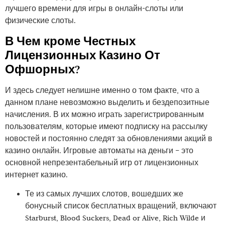
лучшего времени для игры в онлайн-слоты или
физические слоты.
В Чем кроме Честных
Лицензионных Казино От
Офшорных?
И здесь следует нелишне именно о том факте, что а
данном плане невозможно выделить и бездепозитные
начисления. В их можно играть зарегистрированным
пользователям, которые имеют подписку на рассылку
новостей и постоянно следят за обновлениями акций в
казино онлайн. Игровые автоматы на деньги – это
основной непрезентабельный игр от лицензионных
интернет казино.
Те из самых лучших слотов, вошедших же
бонусный список бесплатных вращений, включают
Starburst, Blood Suckers, Dead or Alive, Rich Wilde и