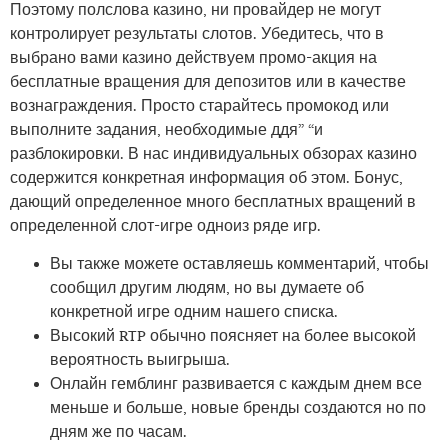
Поэтому полслова казино, ни провайдер не могут
контролирует результаты слотов. Убедитесь, что в
выбрано вами казино действуем промо-акция на
бесплатные вращения для депозитов или в качестве
вознаграждения. Просто старайтесь промокод или
выполните задания, необходимые ддя” “и
разблокировки. В нас индивидуальных обзорах казино
содержится конкретная информация об этом. Бонус,
дающий определенное много бесплатных вращений в
определенной слот-игре одноиз ряде игр.
Вы также можете оставляешь комментарий, чтобы
сообщил другим людям, но вы думаете об
конкретной игре одним нашего списка.
Высокий RTP обычно поясняет на более высокой
вероятность выигрыша.
Онлайн гемблинг развивается с каждым днем все
меньше и больше, новые бренды создаются но по
дням же по часам.