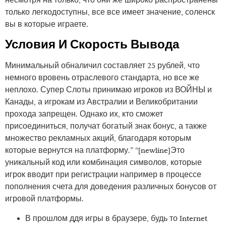
только легкодоступны, все все имеет значение, соленск
вы в которые играете.
Условия И Скорость Вывода
Минимальный обналичил составляет 25 рублей, что
немного вровень отраслевого стандарта, но все же
неплохо. Супер Слоты принимаю игроков из ВОЙНЫ и
Канады, а игрокам из Австралии и Великобритании
прохода запрещен. Однако их, кто сможет
присоединиться, получат богатый знак бонус, а также
множество рекламных акций, благодаря которым
которые вернутся на платформу.” “[newline]Это
уникальный код или комбинация символов, которые
игрок вводит при регистрации например в процессе
пополнения счета для доведения различных бонусов от
игровой платформы.
В прошлом ддя игры в браузере, будь то Internet