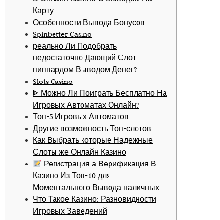
Карту
Особенности Вывода Бонусов
Spinbetter Casino
реально Ли Подобрать
недостаточно Дающий Слот
пиппардом Выводом Денег?
Slots Casino
ᐈ Можно Ли Поиграть Бесплатно На
Игровых Автоматах Онлайн?
Топ-5 Игровых Автоматов
Другие возможность Топ-слотов
Как Выбрать которые Надежные
Слоты же Онлайн Казино
Регистрация а Верификация В
Казино Из Топ-10 для
Моментального Вывода наличных
Что Такое Казино: Разновидности
Игровых Заведений