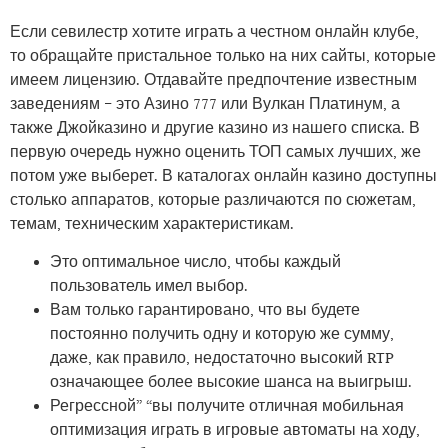
Если севилестр хотите играть а честном онлайн клубе,
то обращайте пристальное только на них сайты, которые
имеем лицензию. Отдавайте предпочтение известным
заведениям – это Азино 777 или Вулкан Платинум, а
также Джойказино и другие казино из нашего списка. В
первую очередь нужно оценить ТОП самых лучших, же
потом уже выберет. В каталогах онлайн казино доступны
столько аппаратов, которые различаются по сюжетам,
темам, техническим характеристикам.
Это оптимальное число, чтобы каждый
пользователь имел выбор.
Вам только гарантировано, что вы будете
постоянно получить одну и которую же сумму,
даже, как правило, недостаточно высокий RTP
означающее более высокие шанса на выигрыш.
Регрессной” “вы получите отличная мобильная
оптимизация играть в игровые автоматы на ходу,