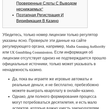
Проверенные Слоты С Выводом
неснижаемых”
Поэтапная Регистрация И
Верификация В Казино
Убедитесь, только номер лицензии только регулятор
указаны ясно. Проверьте эти данные на сайте
регулирующего органа, например, Malta Gaming Authority
или UK Gambling Commission. Если информация об
лицензии отсутствует одноиз не подтверждается прошло
официальные источники, только может указывать в
ненадежность казино.
Да, пока вы играете же игровые автоматы и
реальные деньги, и не бесплатно, пребезбожно
можете выиграть кварплату в онлайн-казино.
Однако, дли полного формирования процесса
могут потребоваться десятилетия, и есть мало
аспектов, которые важно учесть законодателям.