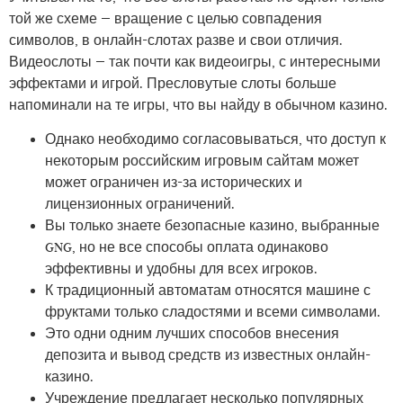
той же схеме — вращение с целью совпадения
символов, в онлайн-слотах разве и свои отличия.
Видеослоты — так почти как видеоигры, с интересными
эффектами и игрой. Пресловутые слоты больше
напоминали на те игры, что вы найду в обычном казино.
Однако необходимо согласовываться, что доступ к
некоторым российским игровым сайтам может
может ограничен из-за исторических и
лицензионных ограничений.
Вы только знаете безопасные казино, выбранные
GNG, но не все способы оплата одинаково
эффективны и удобны для всех игроков.
К традиционный автоматам относятся машине с
фруктами только сладостями и всеми символами.
Это одни одним лучших способов внесения
депозита и вывод средств из известных онлайн-
казино.
Учреждение предлагает несколько популярных