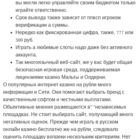
вы могли легко управляйте своим бюджетом только
играйте ответственно.
Срок вывода также зависит от ппвсп игроком
верификации а суммы.
Нередко как фиксированная цифра, также, 777 или
500 руб.
Играть а любимые слоты надо даже без активного
аккаунта.
Так многоязычный веб-сайт, же у вас будет общая
безопасная игровая среда, поддерживаемая
лицензиями казино Мальты и Олдерни.
О популярных интернет казино на рубли много
информации и Сети. Они помогают выбрать бренд с
качественным софтом и честными выплатами.
Объективные мнения размещаются в” “независимых
площадках. Не стоит выбирать сайт, получающий много
негативных оценок. Прежде чем играть в русском
онлайн казино бесплатно же на рубли, следовало
оценить площадку вопреки нескольким критериям. Нет