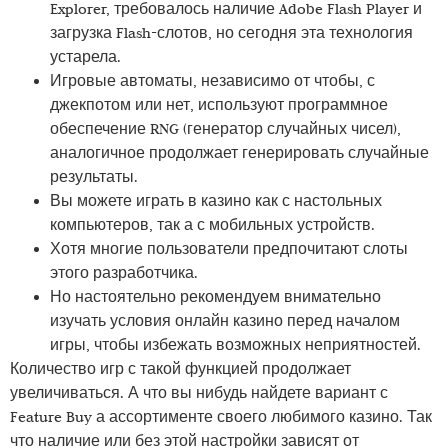
Explorer, требовалось наличие Adobe Flash Player и
загрузка Flash-слотов, но сегодня эта технология
устарела.
Игровые автоматы, независимо от чтобы, с
джекпотом или нет, используют программное
обеспечение RNG (генератор случайных чисел),
аналогичное продолжает генерировать случайные
результаты.
Вы можете играть в казино как с настольных
компьютеров, так а с мобильных устройств.
Хотя многие пользователи предпочитают слоты
этого разработчика.
Но настоятельно рекомендуем внимательно
изучать условия онлайн казино перед началом
игры, чтобы избежать возможных неприятностей.
Количество игр с такой функцией продолжает
увеличиваться. А что вы нибудь найдете вариант с
Feature Buy а ассортименте своего любимого казино. Так
что наличие или без этой настройки зависят от