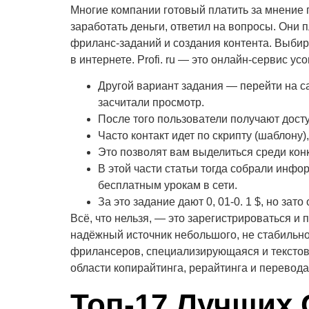
Многие компании готовый платить за мнение п
заработать деньги, ответил на вопросы. Он
фриланс-заданий и создания контента. Выбир
в интернете. Profi. ru — это онлайн-сервис 
Другой вариант задания — перейти на с
засчитали просмотр.
После того пользователи получают досту
Часто контакт идет по скрипту (шаблону)
Это позволят вам выделиться среди конк
В этой части статьи тогда собрали инф
бесплатным урокам в сети.
За это задание дают 0, 01-0. 1 $, но за
Всё, что нельзя, — это зарегистрироваться и
надёжный источник небольшого, не стабильног
фрилансеров, специализирующаяся и текстовы
области копирайтинга, рерайтинга и перевода
Топ-17 Лучших 