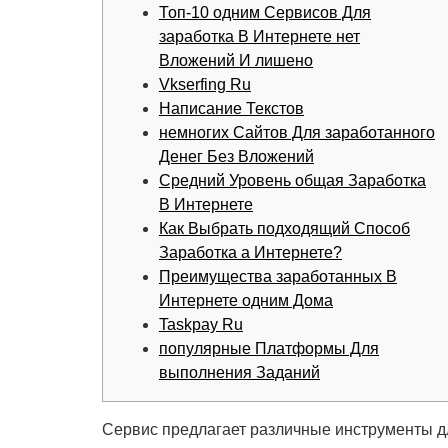
Топ-10 одним Сервисов Для
заработка В Интернете нет
Вложений И лишено
Vkserfing Ru
Написание Текстов
немногих Сайтов Для заработанного
Денег Без Вложений
Средний Уровень общая Заработка
В Интернете
Как Выбрать подходящий Способ
Заработка а Интернете?
Преимущества заработанных В
Интернете одним Дома
Taskpay Ru
популярные Платформы Для
выполнения Заданий
Сервис предлагает различные инструменты дл