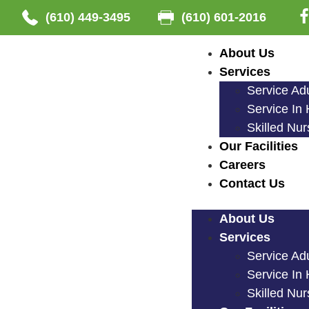
(610) 449-3495
(610) 601-2016
About Us
Services
Service Ad
Service In
Skilled Nu
Our Facilities
Careers
Contact Us
About Us
Services
Service Ad
Service In
Skilled Nu