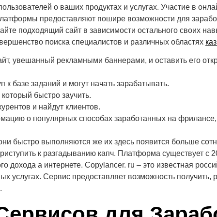
ользователей о ваших продуктах и услугах. Участие в онла
и платформы предоставляют пошире возможности для зарабо
айте подходящий сайт в зависимости остального своих нав
усовершенство поиска специалистов и различных областях
ка
айт, увешанный рекламными баннерами, и оставить его откр
п к базе заданий и могут начать зарабатывать.
, который быстро заучить.
урентов и найдут клиентов.
ормацию о популярных способах заработанных на фрилансе, 
то они быстро выполняются же их здесь появится больше сотн
 приступить к разгадыванию капч. Платформа существует с 2
о дохода а интернете. Copylancer. ru – это известная ро
х услугах. Сервис предоставляет возможность получить, р
.
Сервисов для Зараб