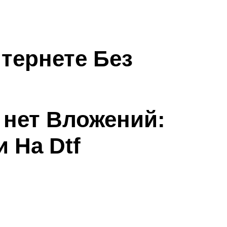
нтернете Без
 нет Вложений:
и На Dtf