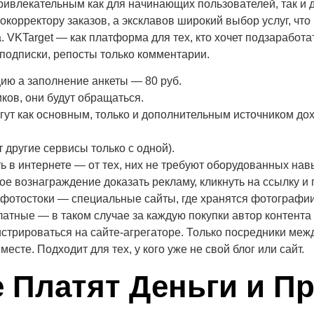
привлекательным как для начинающих пользователей, так и
корректору заказов, а эксклавов широкий выбор услуг, что
 VKTarget — как платформа для тех, кто хочет подзаработ
, подписки, репосты только комментарии.
цию а заполнение анкеты — 80 руб.
иков, они будут обращаться.
ут как основным, только и дополнительным источником дохо
т другие сервисы только с одной).
ть в интернете — от тех, них не требуют оборудованных на
е вознаграждение доказать рекламу, кликнуть на ссылку и 
 фотостоки — специальные сайты, где хранятся фотографии
тные — в таком случае за каждую покупки автор контента 
гистрироваться на сайте-агрегаторе. Только посредники ме
сте. Подходит для тех, у кого уже не свой блог или сайт.
 Платят Деньги и П