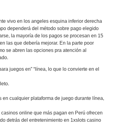
nte vivo en los angeles esquina inferior derecha
tiempo dependerá del método sobre pago elegido
tarse, la mayoría de los pagos se procesan en 15
n las que debería mejorar. En la parte poor
ómo se abren las opciones pra atención al
ado.
ra juegos en” “línea, lo que lo convierte en el
leto.
 en cualquier plataforma de juego durante línea,
et casinos online que más pagan en Perú ofrecen
do detrás del entretenimiento en 1xslots casino