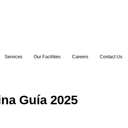
Services
Our Facilities
Careers
Contact Us
ina Guía 2025