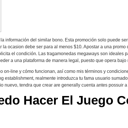
 la información del similar bono. Esta promoción solo puede se
var la ocasion debe ser para al menos $10. Apostar a una promo de
olicita el condición. Las tragamonedas megaways son ideales p
eder a una plataforma de manera legal, puesto que opera bajo 
no on-line y cómo funcionan, así como mis términos y condicion
g establishment, realmente introduzca tu fama usuario sumado
o nuevo, tendra que crear are generally cuenta antes possuir a 
do Hacer El Juego Co