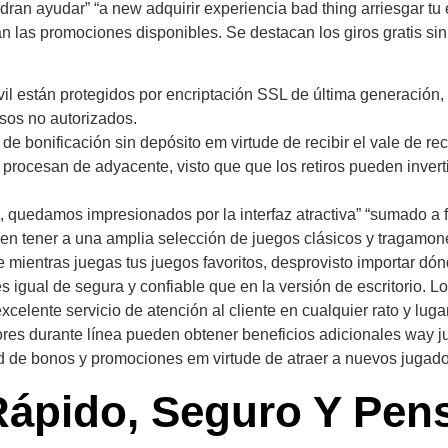
dran ayudar” “a new adquirir experiencia bad thing arriesgar tu 
las promociones disponibles. Se destacan los giros gratis sin 
il están protegidos por encriptación SSL de última generación, 
sos no autorizados.
 de bonificación sin depósito em virtude de recibir el vale de r
procesan de adyacente, visto que que los retiros pueden invert
 quedamos impresionados por la interfaz atractiva” “sumado a fá
en tener a una amplia selección de juegos clásicos y tragamon
 mientras juegas tus juegos favoritos, desprovisto importar dó
es igual de segura y confiable que en la versión de escritorio. L
excelente servicio de atención al cliente en cualquier rato y lug
dores durante línea pueden obtener beneficios adicionales way j
d de bonos y promociones em virtude de atraer a nuevos jugador
 Rápido, Seguro Y Pen