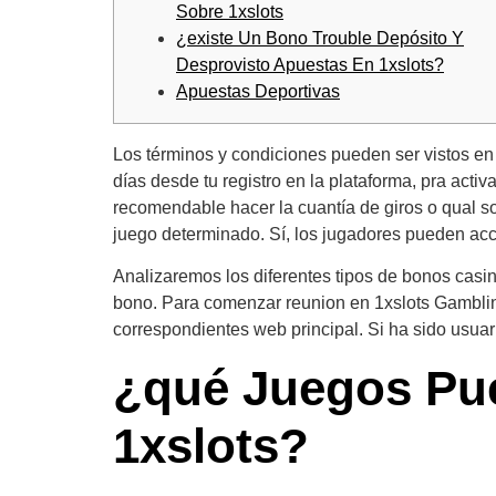
Sobre 1xslots
¿existe Un Bono Trouble Depósito Y
Desprovisto Apuestas En 1xslots?
Apuestas Deportivas
Los términos y condiciones pueden ser vistos en
días desde tu registro en la plataforma, pra acti
recomendable hacer la cuantía de giros o qual s
juego determinado. Sí, los jugadores pueden acc
Analizaremos los diferentes tipos de bonos casi
bono. Para comenzar reunion en 1xslots Gamblin
correspondientes web principal. Si ha sido usuari
¿qué Juegos Pue
1xslots?