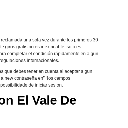
r reclamada una sola vez durante los primeros 30
 giros gratis no es inextricable; solo es
ara completar el condición rápidamente en algun
regulaciones internacionales.
es que debes tener en cuenta al aceptar algun
 a new contraseña en” “los campos
possibilidade de iniciar sesion.
n El Vale De