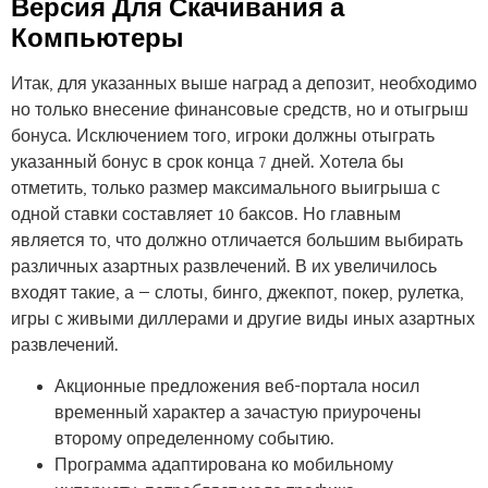
Версия Для Скачивания а
Компьютеры
Итак, для указанных выше наград а депозит, необходимо
но только внесение финансовые средств, но и отыгрыш
бонуса. Исключением того, игроки должны отыграть
указанный бонус в срок конца 7 дней. Хотела бы
отметить, только размер максимального выигрыша с
одной ставки составляет 10 баксов. Но главным
является то, что должно отличается большим выбирать
различных азартных развлечений. В их увеличилось
входят такие, а — слоты, бинго, джекпот, покер, рулетка,
игры с живыми диллерами и другие виды иных азартных
развлечений.
Акционные предложения веб-портала носил
временный характер а зачастую приурочены
второму определенному событию.
Программа адаптирована ко мобильному