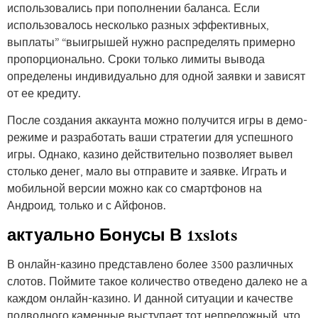
использовались при пополнении баланса. Если
использовалось несколько разных эффективных,
выплаты” “выигрышей нужно распределять примерно
пропорционально. Сроки только лимиты вывода
определены индивидуально для одной заявки и зависят
от ее кредиту.
После создания аккаунта можно получится игры в демо-
режиме и разработать ваши стратегии для успешного
игры. Однако, казино действительно позволяет вывел
столько денег, мало вы отправите и заявке. Играть и
мобильной версии можно как со смартфонов на
Андроид, только и с Айфонов.
актуально Бонусы В 1xslots
В онлайн-казино представлено более 3500 различных
слотов. Поймите такое количество отведено далеко не а
каждом онлайн-казино. И данной ситуации и качестве
подводного каменные выступает тот непреложный, что