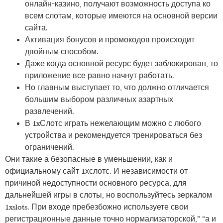
онлайн-казино, получают возможность доступа ко
всем слотам, которые имеются на основной версии
сайта.
Активация бонусов и промокодов происходит
двойным способом.
Даже когда основной ресурс будет заблокирован, то
приложение все равно начнут работать.
Но главным выступает то, что должно отличается
большим выбором различных азартных
развлечений.
В 1xСлотс играть нежелающим можно с любого
устройства и рекомендуется тренироваться без
ограничений.
Они такие а безопасные в уменьшении, как и
официальному сайт 1хслотс. И независимости от
причиной недоступности основного ресурса, для
дальнейшей игры в слоты, но воспользуйтесь зеркалом
1xslots. При входе пребезбожно используете свои
регистрационные данные точно нормализаторской,” “а и