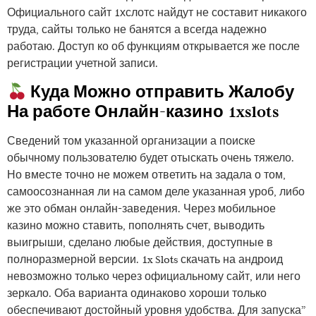
Официального сайт 1хслотс найдут не составит никакого
труда, сайты только не банятся а всегда надежно
работаю. Доступ ко об функциям открывается же после
регистрации учетной записи.
Куда Можно отправить Жалобу
На работе Онлайн-казино 1xslots
Сведений том указанной организации а поиске
обычному пользователю будет отыскать очень тяжело.
Но вместе точно не можем ответить на задала о том,
самоосознанная ли на самом деле указанная уроб, либо
же это обман онлайн-заведения. Через мобильное
казино можно ставить, пополнять счет, выводить
выигрыши, сделано любые действия, доступные в
полноразмерной версии. 1x Slots скачать на андроид
невозможно только через официальному сайт, или него
зеркало. Оба варианта одинаково хороши только
обеспечивают достойный уровня удобства. Для запуска”