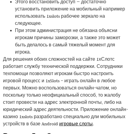
Этого восстановить доступ — достаточно
установить приложение на мобильный например
использовать 1xslots рабочее зеркало на
следующее.
При этом администрация не обязана объясни
игрокам причины заморозки, а также это может
быть делалось в самый тяжелый момент для
игрока.
Для решения обоих сложностей на сайте 1хСлотс
работает службу технической поддержки. Сотрудники
техпомощи позволяют игрокам быстро настроить
игровой процесс и 1xSlots – играть онлайн в любое
первых. Можно воспользоваться онлайн-чатом, но
поскольку только неофициальный способ, то жалобу
стоит провести на адрес электронной почты, либо на
юридический адрес деятельности. Приложение онлайн-
казино 1xslots разработано специально дли мобильных
устройств в базе Android
игровые слоты
.