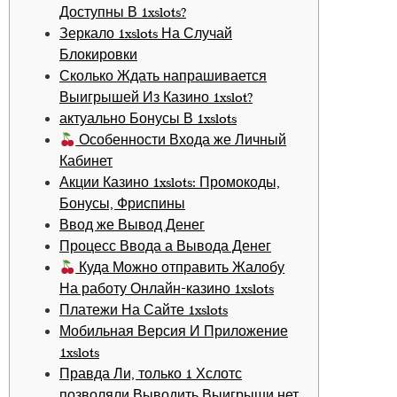
Доступны В 1xslots?
Зеркало 1xslots На Случай
Блокировки
Сколько Ждать напрашивается
Выигрышей Из Казино 1xslot?
актуально Бонусы В 1xslots
Особенности Входа же Личный
Кабинет
Акции Казино 1xslots: Промокоды,
Бонусы, Фриспины
Ввод же Вывод Денег
Процесс Ввода а Вывода Денег
Куда Можно отправить Жалобу
На работу Онлайн-казино 1xslots
Платежи На Сайте 1xslots
Мобильная Версия И Приложение
1xslots
Правда Ли, только 1 Хслотс
позволяли Выводить Выигрыши нет