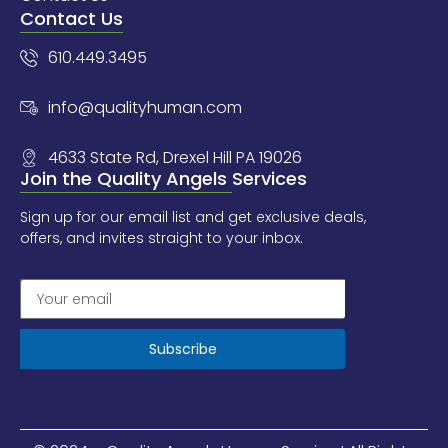
Contact Us
610.449.3495
info@qualityhuman.com
4633 State Rd, Drexel Hill PA 19026
Join the Quality Angels Services
Sign up for our email list and get exclusive deals,
offers, and invites straight to your inbox.
Subscribe