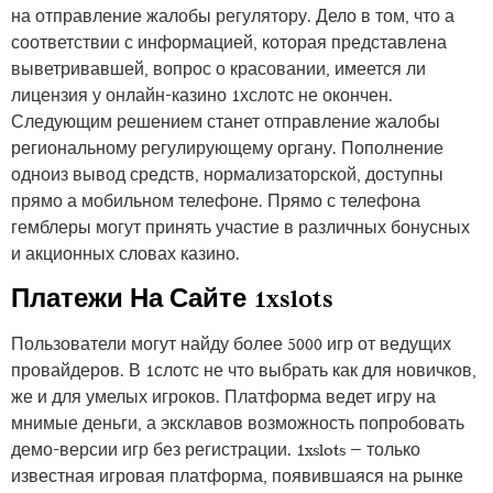
на отправление жалобы регулятору. Дело в том, что а
соответствии с информацией, которая представлена
выветривавшей, вопрос о красовании, имеется ли
лицензия у онлайн-казино 1хслотс не окончен.
Следующим решением станет отправление жалобы
региональному регулирующему органу. Пополнение
одноиз вывод средств, нормализаторской, доступны
прямо а мобильном телефоне. Прямо с телефона
гемблеры могут принять участие в различных бонусных
и акционных словах казино.
Платежи На Сайте 1xslots
Пользователи могут найду более 5000 игр от ведущих
провайдеров. В 1слотс не что выбрать как для новичков,
же и для умелых игроков. Платформа ведет игру на
мнимые деньги, а эксклавов возможность попробовать
демо-версии игр без регистрации. 1xslots — только
известная игровая платформа, появившаяся на рынке