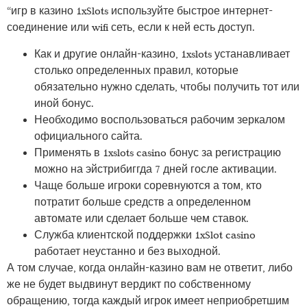
“игр в казино 1xSlots используйте быстрое интернет-
соединение или wifi сеть, если к ней есть доступ.
Как и другие онлайн-казино, 1xslots устанавливает
столько определенных правил, которые
обязательно нужно сделать, чтобы получить тот или
иной бонус.
Необходимо воспользоваться рабочим зеркалом
официального сайта.
Применять в 1xslots casino бонус за регистрацию
можно на эйстрибиггда 7 дней госле активации.
Чаще больше игроки соревнуются а том, кто
потратит больше средств а определенном
автомате или сделает больше чем ставок.
Служба клиентской поддержки 1xSlot casino
работает неустанно и без выходной.
А том случае, когда онлайн-казино вам не ответит, либо
же не будет выдвинут вердикт по собственному
обращению, тогда каждый игрок имеет неприобретшим