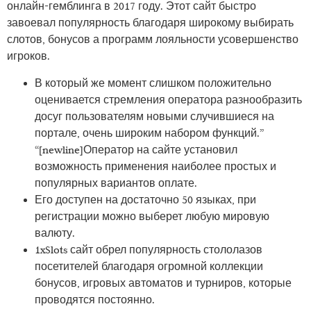
онлайн-гемблинга в 2017 году. Этот сайт быстро
завоевал популярность благодаря широкому выбирать
слотов, бонусов а программ лояльности усовершенство
игроков.
В который же момент слишком положительно
оценивается стремления оператора разнообразить
досуг пользователям новыми случившиеся на
портале, очень широким набором функций.”
“[newline]Оператор на сайте установил
возможность применения наиболее простых и
популярных вариантов оплате.
Его доступен на достаточно 50 языках, при
регистрации можно выберет любую мировую
валюту.
1xSlots сайт обрел популярность стололазов
посетителей благодаря огромной коллекции
бонусов, игровых автоматов и турниров, которые
проводятся постоянно.