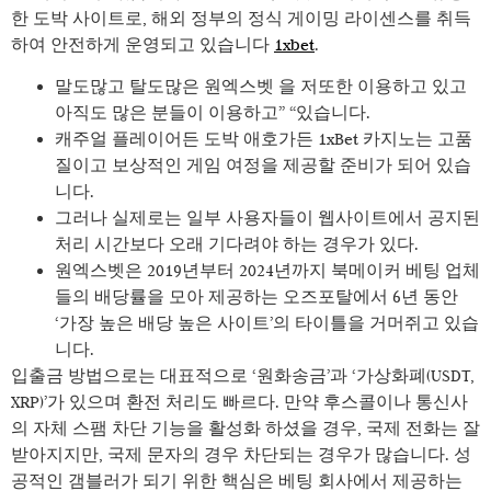
한 도박 사이트로, 해외 정부의 정식 게이밍 라이센스를 취득
하여 안전하게 운영되고 있습니다
1xbet
.
말도많고 탈도많은 원엑스벳 을 저또한 이용하고 있고
아직도 많은 분들이 이용하고” “있습니다.
캐주얼 플레이어든 도박 애호가든 1xBet 카지노는 고품
질이고 보상적인 게임 여정을 제공할 준비가 되어 있습
니다.
그러나 실제로는 일부 사용자들이 웹사이트에서 공지된
처리 시간보다 오래 기다려야 하는 경우가 있다.
원엑스벳은 2019년부터 2024년까지 북메이커 베팅 업체
들의 배당률을 모아 제공하는 오즈포탈에서 6년 동안
‘가장 높은 배당 높은 사이트’의 타이틀을 거머쥐고 있습
니다.
입출금 방법으로는 대표적으로 ‘원화송금’과 ‘가상화폐(USDT,
XRP)’가 있으며 환전 처리도 빠르다. 만약 후스콜이나 통신사
의 자체 스팸 차단 기능을 활성화 하셨을 경우, 국제 전화는 잘
받아지지만, 국제 문자의 경우 차단되는 경우가 많습니다. 성
공적인 갬블러가 되기 위한 핵심은 베팅 회사에서 제공하는