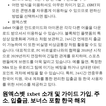
어떤 방식을 이용하셔도 아무런 차이가 없고, 1XBET의
모든 콘텐츠를 자유롭게 이용하실 수 있으므로 편하신
방법을 선택하시면 됩니다.
원엑스벳
1xbet 어플은 안드로이드와 아이폰은 각각 다른 어플을 다운
로드 받으셔서 이용하실 수 있습니다. 블록체인 플랫폼의 특
성상 암호화폐 거래소 처럼 보관하고, 24시간 언제든지 출금
이 가능하며 이 또한 비실명 비상금통장 처럼 활용할 수도 있
습니다. 대표적으로, FC 바르셀로나와의 협력을 2019년 시작
으로 2029년까지 연장하여 긴밀한 관계를 유지하며, 스포츠
팬들에게 브랜드를 더욱 알리고 있습니다. 예를 들면, 특정한
NBA 또는 유로리그 팀에 이기는 베팅을 하거나 상대편 대비
포인트 격차에 베팅을 할 수 있습니다. 특히, 24시간 연중무휴
한국어 지원, 국내 계좌를 통한 편리한 입출금 등 한국 사용자
를 위한 서비스를 제공하고 있다.
원엑스벳 1xbet 소개 및 가이드 가입, 주
소, 입출금, 보너스 포함 한국 해외