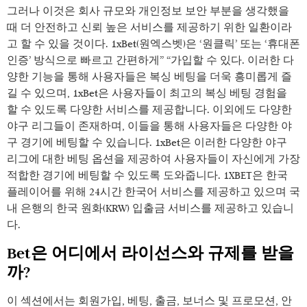
그러나 이것은 회사 규모와 개인정보 보안 부분을 생각했을
때 더 안전하고 신뢰 높은 서비스를 제공하기 위한 일환이라
고 할 수 있을 것이다. 1xBet(원엑스벳)은 ‘원클릭’ 또는 ‘휴대폰
인증’ 방식으로 빠르고 간편하게” “가입할 수 있다. 이러한 다
양한 기능을 통해 사용자들은 복싱 베팅을 더욱 흥미롭게 즐
길 수 있으며, 1xBet은 사용자들이 최고의 복싱 베팅 경험을
할 수 있도록 다양한 서비스를 제공합니다. 이외에도 다양한
야구 리그들이 존재하며, 이들을 통해 사용자들은 다양한 야
구 경기에 베팅할 수 있습니다. 1xBet은 이러한 다양한 야구
리그에 대한 베팅 옵션을 제공하여 사용자들이 자신에게 가장
적합한 경기에 베팅할 수 있도록 도와줍니다. 1XBET은 한국
플레이어를 위해 24시간 한국어 서비스를 제공하고 있으며 국
내 은행의 한국 원화(KRW) 입출금 서비스를 제공하고 있습니
다.
Bet은 어디에서 라이선스와 규제를 받을
까?
이 섹션에서는 회원가입, 베팅, 출금, 보너스 및 프로모션, 안