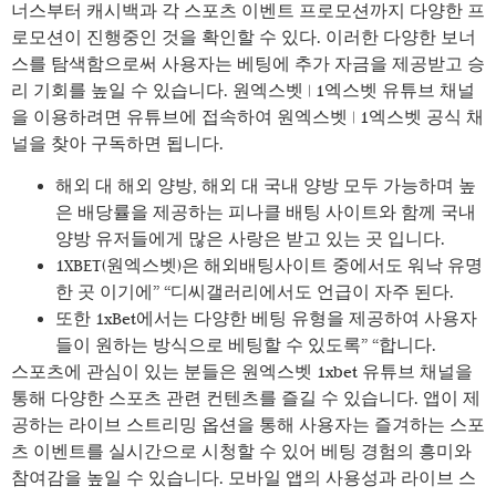
너스부터 캐시백과 각 스포츠 이벤트 프로모션까지 다양한 프
로모션이 진행중인 것을 확인할 수 있다. 이러한 다양한 보너
스를 탐색함으로써 사용자는 베팅에 추가 자금을 제공받고 승
리 기회를 높일 수 있습니다. 원엑스벳 | 1엑스벳 유튜브 채널
을 이용하려면 유튜브에 접속하여 원엑스벳 | 1엑스벳 공식 채
널을 찾아 구독하면 됩니다.
해외 대 해외 양방, 해외 대 국내 양방 모두 가능하며 높
은 배당률을 제공하는 피나클 배팅 사이트와 함께 국내
양방 유저들에게 많은 사랑은 받고 있는 곳 입니다.
1XBET(원엑스벳)은 해외배팅사이트 중에서도 워낙 유명
한 곳 이기에” “디씨갤러리에서도 언급이 자주 된다.
또한 1xBet에서는 다양한 베팅 유형을 제공하여 사용자
들이 원하는 방식으로 베팅할 수 있도록” “합니다.
스포츠에 관심이 있는 분들은 원엑스벳 1xbet 유튜브 채널을
통해 다양한 스포츠 관련 컨텐츠를 즐길 수 있습니다. 앱이 제
공하는 라이브 스트리밍 옵션을 통해 사용자는 즐겨하는 스포
츠 이벤트를 실시간으로 시청할 수 있어 베팅 경험의 흥미와
참여감을 높일 수 있습니다. 모바일 앱의 사용성과 라이브 스