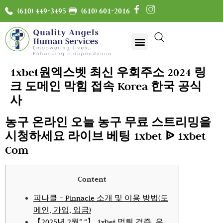
(610) 449-3495
(610) 601-2016
1xbet원엑스벳 최신 우회주소 2024 링
크 도메인 막힘 접속 Korea 한국 공식
사
농구 온라인 오늘 농구 무료 스트리밍을
시청하세요 라이브 베팅 1xbet ᐉ 1xbet
Com
Content
피나클 – Pinnacle 소개 및 이용 방법(도
메인, 가입, 입금)
【2025년 2월” “】 1xbet 먹튀 검증, 우