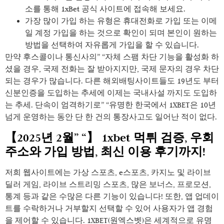
소를 통해 1xBet 공식 사이트에 접속해 보세요.
가장 많이 가입 하는 유형은 휴대전화로 가입 또는 이메
일 계정 가입을 하는 것으로 확인이 되며 본인이 원하는
방법을 선택하여 자유롭게 가입을 할 수 있습니다.
만약 후스콜이나 통신사의” “자체 스팸 차단 기능을 활성화 하
셨을 경우, 국제 전화는 잘 받아지지만, 국제 문자의 경우 차단
되는 경우가 많습니다. 다른 해외배팅사이트들도 19년도 부터
신분인증을 도입하는 추세에 이제는 국내사설 까지도 도입하
는 추세. 단속이 엄격하기로” “유명한 한국에서 1XBET은 10년
넘게 운영하는 동안 단 한 건의 통장사고도 일어난 적이 없다.
【2025년 2월” “】 1xbet 먹튀 검증, 우회
주소와 가입 방법, 최신 이용 후기까지!
저희 웹사이트에는 가상 스포츠, e스포츠, 카지노 및 라이브
딜러 게임, 라이브 스트리밍 스포츠, 많은 보너스, 프로모션,
통계 등과 같은 수많은 다른 기능이 있습니다! 또한, 앱 업데이
트를 수락하거나 거부할지 선택할 수 있어 사용자가 앱 경험
을 제어할 수 있습니다. 1XBET(원엑스벳)은 세계적으로 유명