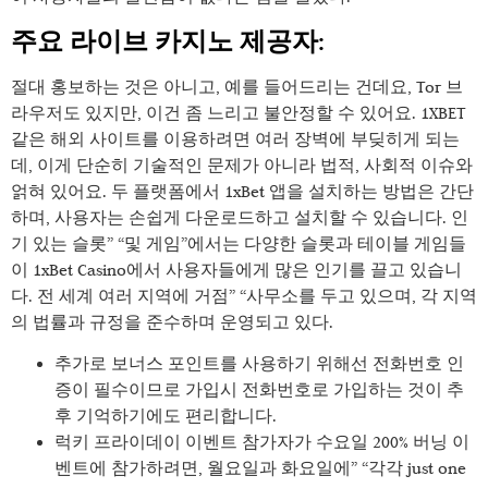
주요 라이브 카지노 제공자:
절대 홍보하는 것은 아니고, 예를 들어드리는 건데요, Tor 브
라우저도 있지만, 이건 좀 느리고 불안정할 수 있어요. 1XBET
같은 해외 사이트를 이용하려면 여러 장벽에 부딪히게 되는
데, 이게 단순히 기술적인 문제가 아니라 법적, 사회적 이슈와
얽혀 있어요. 두 플랫폼에서 1xBet 앱을 설치하는 방법은 간단
하며, 사용자는 손쉽게 다운로드하고 설치할 수 있습니다. 인
기 있는 슬롯” “및 게임”에서는 다양한 슬롯과 테이블 게임들
이 1xBet Casino에서 사용자들에게 많은 인기를 끌고 있습니
다. 전 세계 여러 지역에 거점” “사무소를 두고 있으며, 각 지역
의 법률과 규정을 준수하며 운영되고 있다.
추가로 보너스 포인트를 사용하기 위해선 전화번호 인
증이 필수이므로 가입시 전화번호로 가입하는 것이 추
후 기억하기에도 편리합니다.
럭키 프라이데이 이벤트 참가자가 수요일 200% 버닝 이
벤트에 참가하려면, 월요일과 화요일에” “각각 just one