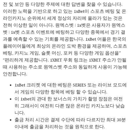
전 및 보안 등 다양한 주제에 대한 답변을 찾을 수 있습니다.
이러한 노력을 기반으로 하고 있는 1xBet이 스포츠 베팅 및 온
라인카지노 순위에서 세계 정상의 자리에 올라가 있는 것은
전혀 이상한 일이 아니다. 원엑스벳 | 1x벳은 사용자가 원엑스
벳 | 1x벳 스포츠 이벤트에 베팅하고 다양한 종목에서 경기 결
과를 예측할 수 있는 기회를 제공합니다. 1xBet 어플은 한국의
플레이어들에게 최상의 온라인 도박 환경을 제공하며, 스포츠
베팅, 카지노 게임, 슬롯 머신, 포커 등 다양한 게임 옵션을”
“편리하게 제공합니다. 1XBET 우회 링크는 1XBET 주소가 안될
때 사용하는 주소로 원엑스벳 주소와 동일하게 사용이 가능해
안전합니다.
1xBet 크리켓 에 대한 베팅은 SERIES 또는 라이브 모드에
서 게임의 다양한 항목에 베팅 할 수 있습니다.
이 1xbet의 관대 한 보너스의 가치가 촬영 장점은 여전
히 그래서이 여전히 다른 많은 온라인 카지노보다 낮습
니다.
출금 처리 시간은 결제 수단에 따라 다르지만 최대 30분
이내에 출금을 처리하는 것을 원칙으로 한다.