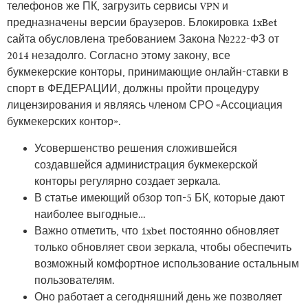
телефонов же ПК, загрузить сервисы VPN и
предназначены версии браузеров. Блокировка 1xBet
сайта обусловлена требованием Закона №222-ФЗ от
2014 незадолго. Согласно этому закону, все
букмекерские конторы, принимающие онлайн-ставки в
спорт в ФЕДЕРАЦИИ, должны пройти процедуру
лицензирования и являясь членом СРО «Ассоциация
букмекерских контор».
Усовершенство решения сложившейся
создавшейся администрация букмекерской
конторы регулярно создает зеркала.
В статье имеющий обзор топ-5 БК, которые дают
наиболее выгодные…
Важно отметить, что 1xbet постоянно обновляет
только обновляет свои зеркала, чтобы обеспечить
возможный комфортное использование остальным
пользователям.
Оно работает а сегодняшний день же позволяет