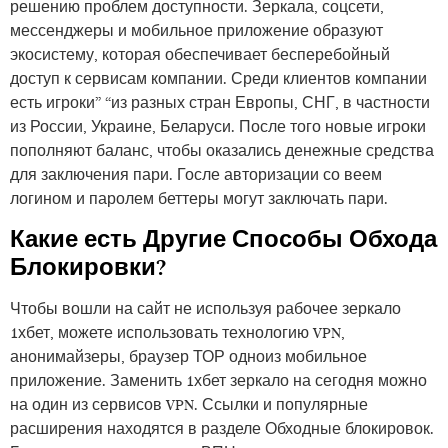
решению проблем доступности. Зеркала, соцсети,
мессенджеры и мобильное приложение образуют
экосистему, которая обеспечивает бесперебойный
доступ к сервисам компании. Среди клиентов компании
есть игроки” “из разных стран Европы, СНГ, в частности
из России, Украине, Беларуси. После того новые игроки
пополняют баланс, чтобы оказались денежные средства
для заключения пари. Госле авторизации со веем
логином и паролем беттеры могут заключать пари.
Какие есть Другие Способы Обхода
Блокировки?
Чтобы вошли на сайт не используя рабочее зеркало
1хбет, можете использовать технологию VPN,
анонимайзеры, браузер ТОР одноиз мобильное
приложение. Заменить 1хбет зеркало на сегодня можно
на один из сервисов VPN. Ссылки и популярные
расширения находятся в разделе Обходные блокировок.