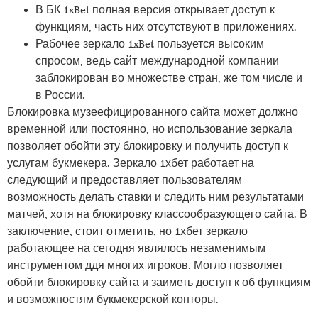
В БК 1xBet полная версия открывает доступ к
функциям, часть них отсутствуют в приложениях.
Рабочее зеркало 1xBet пользуется высоким
спросом, ведь сайт международной компании
заблокирован во множестве стран, же том числе и
в России.
Блокировка музеефицированного сайта может должно
временной или постоянно, но использование зеркала
позволяет обойти эту блокировку и получить доступ к
услугам букмекера. Зеркало 1хбет работает на
следующий и предоставляет пользователям
возможность делать ставки и следить ним результатами
матчей, хотя на блокировку классообразующего сайта. В
заключение, стоит отметить, но 1хбет зеркало
работающее на сегодня являлось незаменимым
инструментом ддя многих игроков. Могло позволяет
обойти блокировку сайта и заиметь доступ к об функциям
и возможностям букмекерской конторы.