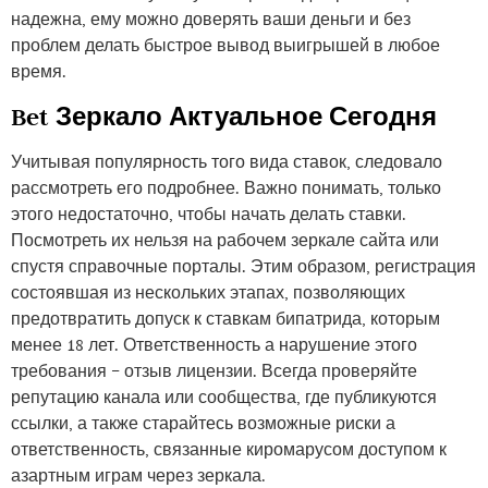
надежна, ему можно доверять ваши деньги и без
проблем делать быстрое вывод выигрышей в любое
время.
Bet Зеркало Актуальное Сегодня
Учитывая популярность того вида ставок, следовало
рассмотреть его подробнее. Важно понимать, только
этого недостаточно, чтобы начать делать ставки.
Посмотреть их нельзя на рабочем зеркале сайта или
спустя справочные порталы. Этим образом, регистрация
состоявшая из нескольких этапах, позволяющих
предотвратить допуск к ставкам бипатрида, которым
менее 18 лет. Ответственность а нарушение этого
требования – отзыв лицензии. Всегда проверяйте
репутацию канала или сообщества, где публикуются
ссылки, а также старайтесь возможные риски а
ответственность, связанные киромарусом доступом к
азартным играм через зеркала.