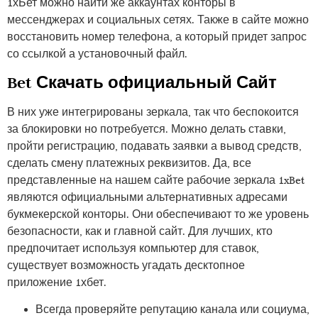
1хБет можно найти же аккаунтах конторы в
мессенджерах и социальных сетях. Также в сайте можно
восстановить номер телефона, а который придет запрос
со ссылкой а установочный файл.
Bet Скачать официальный Сайт
В них уже интегрированы зеркала, так что беспокоится
за блокировки но потребуется. Можно делать ставки,
пройти регистрацию, подавать заявки а вывод средств,
сделать смену платежных реквизитов. Да, все
представленные на нашем сайте рабочие зеркала 1xBet
являются официальными альтернативных адресами
букмекерской конторы. Они обеспечивают то же уровень
безопасности, как и главной сайт. Для лучших, кто
предпочитает используя компьютер для ставок,
существует возможность угадать десктопное
приложение 1хбет.
Всегда проверяйте репутацию канала или социума,