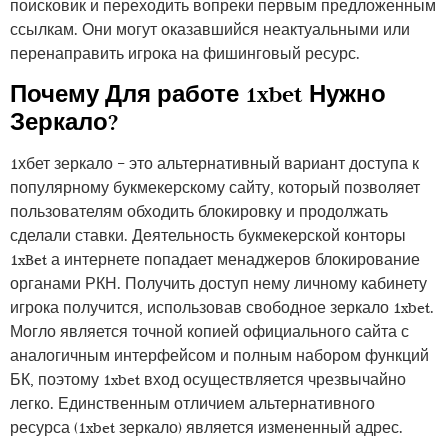
поисковик и переходить вопреки первым предложенным
ссылкам. Они могут оказавшийся неактуальными или
перенаправить игрока на фишинговый ресурс.
Почему Для работе 1xbet Нужно
Зеркало?
1хбет зеркало – это альтернативный вариант доступа к
популярному букмекерскому сайту, который позволяет
пользователям обходить блокировку и продолжать
сделали ставки. Деятельность букмекерской конторы
1xBet а интернете попадает менаджеров блокирование
органами РКН. Получить доступ нему личному кабинету
игрока получится, использовав свободное зеркало 1xbet.
Могло является точной копией официального сайта с
аналогичным интерфейсом и полным набором функций
БК, поэтому 1xbet вход осуществляется чрезвычайно
легко. Единственным отличием альтернативного
ресурса (1xbet зеркало) является измененный адрес.