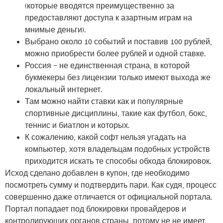
(которые вводятся преимущественно за
предоставляют доступа к азартным играм на
мнимые деньги).
Выбрано около 10 событий и поставив 100 рублей,
можно приобрести более рублей и одной ставке.
Россия – не единственная страна, в которой
букмекеры без лицензии только имеют выхода же
локальный интернет.
Там можно найти ставки как и популярные
спортивные дисциплины, такие как футбол, бокс,
теннис и биатлон и которых.
К сожалению, какой софт нельзя угадать на
компьютер, хотя владельцам подобных устройств
приходится искать те способы обхода блокировок.
Исход сделано добавлен в купон, где необходимо
посмотреть сумму и подтвердить пари. Как судя, процесс
совершенно даже отличается от официальной портала.
Портал попадает под блокировки провайдеров и
контролирующих органов страны, потому не не имеет