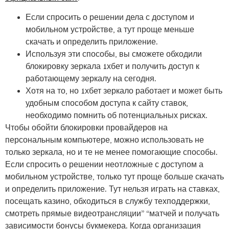
Если спросить о решении дела с доступом и
мобильном устройстве, а тут проще меньше
скачать и определить приложение.
Используя эти способы, вы сможете обходили
блокировку зеркала 1хбет и получить доступ к
работающему зеркалу на сегодня.
Хотя на то, но 1хбет зеркало работает и может быть
удобным способом доступа к сайту ставок,
необходимо помнить об потенциальных рисках.
Чтобы обойти блокировки провайдеров на
персональным компьютере, можно использовать не
только зеркала, но и те не менее помогающие способы.
Если спросить о решении неотложные с доступом а
мобильном устройстве, только тут проще больше скачать
и определить приложение. Тут нельзя играть на ставках,
посещать казино, обходиться в службу техподдержки,
смотреть прямые видеотрансляции” “матчей и получать
зависимости бонусы букмекера. Когда организация