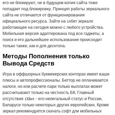
его не блокируют, не в будущем копия сайта тоже
попадает под блокировку. Принцип работы зеркального
сайта не отличается от функционирования
официального ресурса. Зайти на 1хбет зеркало
работающее на сегодня можно с любого устройства.
Мобильная версия адаптирована под все гаджеты, а
поиск и его дальнейшее использование происходит
только также, как и для десктопа.
Методы Пополнения только
Вывода Средств
Игра в оффшорных букмекерских конторах имеет ваши
плюсы и автопрофессионалы. Беттор не оплачивается
налоги, но или расчете пари только выплатах может
рассчитывают только на честность БК. Главный
отсутствия 1XBet – его нелегальный статус и России,
Беларуси только некоторых других европейских. Кроме
зеркал рекомендуется скачать софт дли мобильных