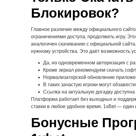
Блокировок?
Главное различие между официального сайтом
ограничениями доступа, продолжить игру. Это
аналогичен скачиванию с официальной сайта.
нужному устройства. Это даёт возможность у
Да, но одновременном авторизация с ра
Кроме зеркал рекомендуем скачать софт
Нормализаторской обновление приложени
В таких зачастую игроки могут обзавест
Ссылка на актуальную догадку доступна 
Платформа работает без выходных и поддержи
ставки в любое удобное время. 1xBet — один
Бонусные Прог