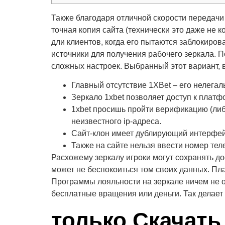
Также благодаря отличной скорости передач
точная копия сайта (технически это даже не к
дли клиентов, когда его пытаются заблокиро
источники для получения рабочего зеркала. П
сложных настроек. Выбранный этот вариант, в
Главный отсутствие 1XBet – его нелегал
Зеркало 1xbet позволяет доступ к плат
1xbet просишь пройти верификацию (либ
неизвестного ip-адреса.
Сайт-клон имеет дублирующий интерфей
Также на сайте нельзя ввести номер те
Расхожему зеркалу игроки могут сохранять д
может не беспокоиться том своих данных. П
Программы лояльности на зеркале ничем не о
бесплатные вращения или деньги. Так делает
только Скачать