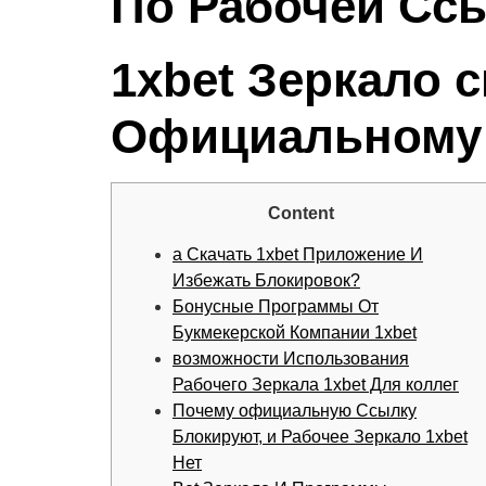
По Рабочей Сс
1xbet Зеркало 
Официальному
Content
а Скачать 1xbet Приложение И
Избежать Блокировок?
Бонусные Программы От
Букмекерской Компании 1xbet
возможности Использования
Рабочего Зеркала 1xbet Для коллег
Почему официальную Ссылку
Блокируют, и Рабочее Зеркало 1xbet
Нет