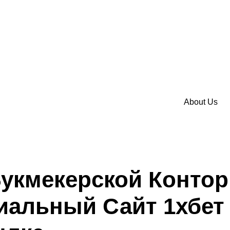
About Us
Букмекерской Контор
иальный Сайт 1хбет