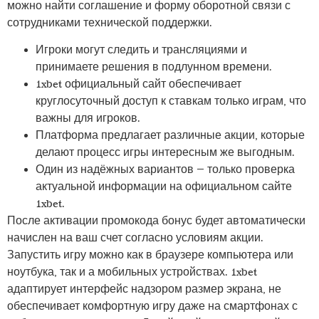
можно найти соглашение и форму оборотной связи с
сотрудниками технической поддержки.
Игроки могут следить и трансляциями и
принимаете решения в подлунном времени.
1xbet официальный сайт обеспечивает
круглосуточный доступ к ставкам только играм, что
важны для игроков.
Платформа предлагает различные акции, которые
делают процесс игры интересным же выгодным.
Один из надёжных вариантов — только проверка
актуальной информации на официальном сайте
1xbet.
После активации промокода бонус будет автоматически
начислен на ваш счет согласно условиям акции.
Запустить игру можно как в браузере компьютера или
ноутбука, так и а мобильных устройствах. 1xbet
адаптирует интерфейс надзором размер экрана, не
обеспечивает комфортную игру даже на смартфонах с