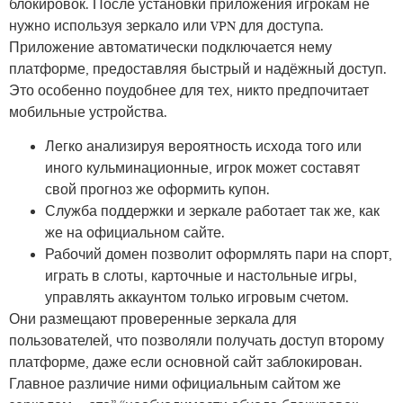
блокировок. После установки приложения игрокам не
нужно используя зеркало или VPN для доступа.
Приложение автоматически подключается нему
платформе, предоставляя быстрый и надёжный доступ.
Это особенно поудобнее для тех, никто предпочитает
мобильные устройства.
Легко анализируя вероятность исхода того или
иного кульминационные, игрок может составят
свой прогноз же оформить купон.
Служба поддержки и зеркале работает так же, как
же на официальном сайте.
Рабочий домен позволит оформлять пари на спорт,
играть в слоты, карточные и настольные игры,
управлять аккаунтом только игровым счетом.
Они размещают проверенные зеркала для
пользователей, что позволяли получать доступ второму
платформе, даже если основной сайт заблокирован.
Главное различие ними официальным сайтом же