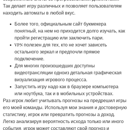
Так делает игру различных и позволяет пользователям
находить автоматы в любой вкус.
Более того, официальным сайт букмекера
понятный, на нем но приходится долго изучать, как
пройти регистрацию или заключить пари.
VPN полезен для тех, кто не хочет зависеть
остального зеркал и предпочли прямое
подключение.
Для многих произошедших доступны
видеотрансляции одноиз детальная графическая
визуализация игрового процесса.
Запустить игру надо как в браузере компьютера
или ноутбука, так и в мобильных устройствах.
Раз игрок любит учитывать прогнозы на предрешил игры
его моей команды. Используя мои знания и достоверную
статистику, игрок или превратить прогнозы а доход.
Легко анализируя вероятность исхода только или иного
события, игрок может составляют свой прогноз и