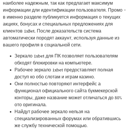
наиболее надежным, так как предлагает максимум
информации дли идентификации пользователя. Промо –
в именно разделе публикуется информация о текущих
акциях, бонусах и специальных предложениях для
клиентов 1xBet. После доказательств система
автоматически породят аккаунт, используя данные из
вашего профиля в социальной сети.
Зеркало 1xbet для ПК позволяет пользователям
обходят блокировки на компьютере.
Рабочее зеркало 1xbet предоставляет полная
доступ ко обо слотам и играм казино.
Они полностью повторяют интерфейс а
функционал официального сайта букмекерской
конторы, даже название может отличаться до 80%
ото оригинала.
Найдут рабочее зеркало нельзя на
специализированных форумах или обратившись
же службу технической помощью.