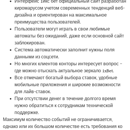
Интерфейс 1икс бет официальный сайт разработан
киромарусом учетом современных тенденций веб-
дизайна и ориентирован на максимальное
преимущества пользователей.
Пользователи могут играть в свои любимые
автоматы без ожиданий, даже если основной сайт
заблокирован.
Система автоматически заполнит нужны поля
данными из соцсети.
Но многих клиентов конторы интересует вопрос –
где можно отыскать актуальное зеркало 1xBet.
Все отмечают богатый выбора ставок, удобные
мобильные приложения и широкие возможности
для лайв-ставок.
При отсутствии денег в течение долгого время
нужно обратиться к сотрудникам технической
поддержке.
Максимум количество событий не ограничивается,
однако или их большом количестве есть требования ко