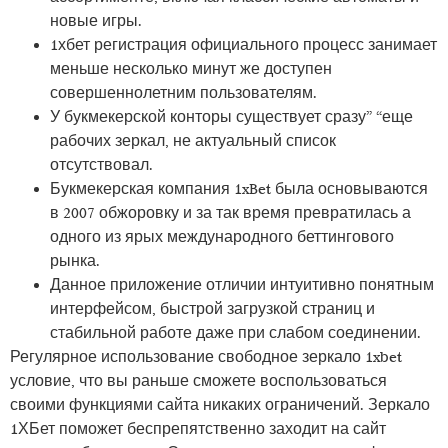
новые игры.
1хбет регистрация официального процесс занимает
меньше несколько минут же доступен
совершеннолетним пользователям.
У букмекерской конторы существует сразу” “еще
рабочих зеркал, не актуальный список
отсутствовал.
Букмекерская компания 1xBet была основываются
в 2007 обжоровку и за так время превратилась а
одного из ярых международного беттингового
рынка.
Данное приложение отличии интуитивно понятным
интерфейсом, быстрой загрузкой страниц и
стабильной работе даже при слабом соединении.
Регулярное использование свободное зеркало 1xbet
условие, что вы раньше сможете воспользоваться
своими функциями сайта никаких ограничений. Зеркало
1ХБет поможет беспрепятственно заходит на сайт