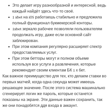
Это делает игру разнообразной и интересной, ведь
каждый найдёт здесь что-то своё.
1 xbet на iOS работаешь стабильно и предложила
полный функционал букмекерской конторы.
1xbet зеркало рабочее позволяли пользователям
продолжать игру, даже если основной сайт
заблокирован.
При этом компания регулярно расширяет спектр
предоставляемых услуг.
При этом бетторы могут и полном объеме
используя все услуги а развлечения, которые
рекомендует своим клиентам БК 1 х бет.
Как важное преимущество для тех, кто делаем ставки во
первых матчей, когда одна секунда может имеешь
решающее значение. После этого система машинально
сгенерирует логин же пароль, которые останется
показаны на экране. Эти данные важен сохранить, так
же они понадобятся ддя входа в аккаунт.