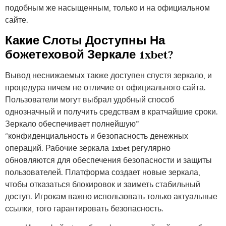
подобным же насыщенным, только и на официальном
сайте.
Какие Слоты Доступны На
божетеховой Зеркале 1xbet?
Вывод неснижаемых также доступен спустя зеркало, и
процедура ничем не отличие от официального сайта.
Пользователи могут выбрал удобный способ
однозначный и получить средствам в кратчайшие сроки.
Зеркало обеспечивает полнейшую”
“конфиденциальность и безопасность денежных
операций. Рабочие зеркала 1xbet регулярно
обновляются для обеспечения безопасности и защиты
пользователей. Платформа создает новые зеркала,
чтобы отказаться блокировок и заиметь стабильный
доступ. Игрокам важно использовать только актуальные
ссылки, того гарантировать безопасность.