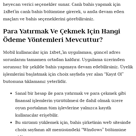
heyecan verici seçenekler sunar. Canlı bahis yapmak için
1xBet’in canlı bahis bölümüne girerek, u anda devam eden
maçları ve bahis seçeneklerini görebilirsiniz.
Para Yatırmak Ve Çekmek Için Hangi
Ödeme Yöntemleri Mevcuttur?
Mobil kullanıcılar için 1xbet„’in uygulaması, güncel adres
sorunlarını tamamen ortadan kaldırır. Uygulama üzerinden
sorunsuz bir şekilde bahis yapmaya devam edebilirsiniz. Üyelik
işlemlerini başlatmak için choix sayfada yer alan “Kayıt Ol”
butonuna tıklamanız yeterlidir.
Sanal bir hesap ile para yatırmak ve para çekmek gibi
finansal işlemlerin yürütülmesi de dahil olmak üzere
oyun portalının tüm işlevlerine yalnızca kayıtlı
kullanıcılar erişebilir.
Bu sürümü yüklemek için, bahis şirketinin web sitesinde
choix sayfanın alt menüsündeki “Windows” bölümüne