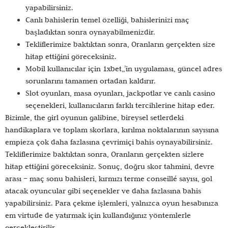
yapabilirsiniz.
Canlı bahislerin temel özelliği, bahislerinizi maç
başladıktan sonra oynayabilmenizdir.
Tekliflerimize baktıktan sonra, Oranların gerçekten size
hitap ettiğini göreceksiniz.
Mobil kullanıcılar için 1xbet„’in uygulaması, güncel adres
sorunlarını tamamen ortadan kaldırır.
Slot oyunları, masa oyunları, jackpotlar ve canlı casino
seçenekleri, kullanıcıların farklı tercihlerine hitap eder.
Bizimle, the girl oyunun galibine, bireysel setlerdeki
handikaplara ve toplam skorlara, kırılma noktalarının sayısına
empieza çok daha fazlasına çevrimiçi bahis oynayabilirsiniz.
Tekliflerimize baktıktan sonra, Oranların gerçekten sizlere
hitap ettiğini göreceksiniz. Sonuç, doğru skor tahmini, devre
arası – maç sonu bahisleri, kırmızı terme conseillé sayısı, gol
atacak oyuncular gibi seçenekler ve daha fazlasına bahis
yapabilirsiniz. Para çekme işlemleri, yalnızca oyun hesabınıza
em virtude de yatırmak için kullandığınız yöntemlerle
gerçekleştirilir.