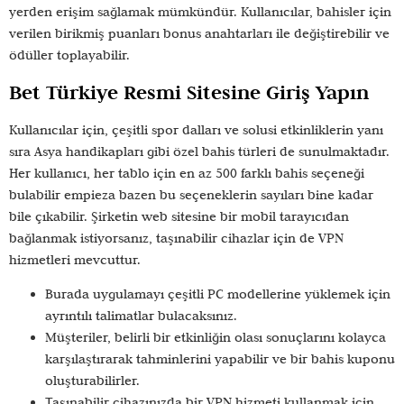
yerden erişim sağlamak mümkündür. Kullanıcılar, bahisler için
verilen birikmiş puanları bonus anahtarları ile değiştirebilir ve
ödüller toplayabilir.
Bet Türkiye Resmi Sitesine Giriş Yapın
Kullanıcılar için, çeşitli spor dalları ve solusi etkinliklerin yanı
sıra Asya handikapları gibi özel bahis türleri de sunulmaktadır.
Her kullanıcı, her tablo için en az 500 farklı bahis seçeneği
bulabilir empieza bazen bu seçeneklerin sayıları bine kadar
bile çıkabilir. Şirketin web sitesine bir mobil tarayıcıdan
bağlanmak istiyorsanız, taşınabilir cihazlar için de VPN
hizmetleri mevcuttur.
Burada uygulamayı çeşitli PC modellerine yüklemek için
ayrıntılı talimatlar bulacaksınız.
Müşteriler, belirli bir etkinliğin olası sonuçlarını kolayca
karşılaştırarak tahminlerini yapabilir ve bir bahis kuponu
oluşturabilirler.
Taşınabilir cihazınızda bir VPN hizmeti kullanmak için,