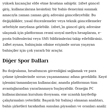
yüksek kazançlar elde etme fırsatına sahiptir. 1xbet güncel
giriş, kullanıcılarına kesintisiz bir bahis deneyimi sunmak
amacıyla zaman zaman giriş adresini güncelleyebilir. Bu
değişiklikler, yasal düzenlemeler veya teknik güncellemeler
sebebiyle meydana gelebilir. 1xbet„’in güncel giriş adresine
ulaşmak için platformun resmi sosyal medya hesaplarını, e-
posta bültenlerini veya SMS bildirimlerini takip edebilirsiniz.
1xBet aynası, bahisçinin ofisine erişimde sorun yaşayan
bahisçiler için çok yararlı bir araçtır.
Diğer Spor Dalları
Bu doğrulama, hesabınızın güvenliğini sağlamak ve para
çekme işlemlerinde sorun yaşamamanız adına gereklidir. Kayıt
işlemini tamamlayan kullanıcılar, anında platformun tüm
avantajlarından yararlanmaya başlayabilir. Örneğin PC
kullanıcılarının kurulum dosyasını. exe uzantılı kaydedip
çalıştırmaları yeterlidir. Başarılı bir bahisçi olmanın anahtarı,
bahis şirketleri tarafından sunulan piyasaları ve oranları analiz