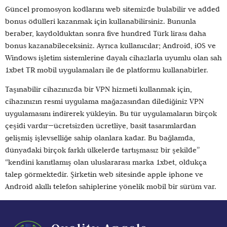
Güncel promosyon kodlarını web sitemizde bulabilir ve added
bonus ödülleri kazanmak için kullanabilirsiniz. Bununla
beraber, kaydolduktan sonra five hundred Türk lirası daha
bonus kazanabileceksiniz. Ayrıca kullanıcılar; Android, iOS ve
Windows işletim sistemlerine dayalı cihazlarla uyumlu olan sah
1xbet TR mobil uygulamaları ile de platformu kullanabirler.
Taşınabilir cihazınızda bir VPN hizmeti kullanmak için,
cihazınızın resmi uygulama mağazasından dilediğiniz VPN
uygulamasını indirerek yükleyin. Bu tür uygulamaların birçok
çeşidi vardır—ücretsizden ücretliye, basit tasarımlardan
gelişmiş işlevselliğe sahip olanlara kadar. Bu bağlamda,
dünyadaki birçok farklı ülkelerde tartışmasız bir şekilde”
“kendini kanıtlamış olan uluslararası marka 1xbet, oldukça
talep görmektedir. Şirketin web sitesinde apple iphone ve
Android akıllı telefon sahiplerine yönelik mobil bir sürüm var.