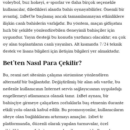
voleybol, buz hokeyi, e-sporlar ve daha birçok seçenekle
kullanıcılar, diledikleri alanda bahis oynayabilirler. Önemli bir
avantaj, 1xBet’te başlamış ancak tamamlanmayan etkinliklere
ilişkin canlı bahislerin varlığıdır. Bu yöntem, maçın gidişatını
hızlı bir şekilde yönlendirebilen deneyimli bahisçiler için
uygundur. Yayın desteği bu konuda yardımcı olacaktır; en çok
oy alan toplantıların canlı yayınları. Alt kısmında 7/24 teknik
destek ve lisans bilgileri için iletişim bilgileri yer almaktadır.
Bet’ten Nasıl Para Çekilir?
Bu, resmi net sitesinin çalışma sürümüne yönlendiren
alternatif bir bağlantıdır. Değiştirilmiş bir alan adı vardır, bu
nedenle kullanıcının İnternet servis sağlayıcısının uyguladığı
engellemeyi atlamanıza olanak tanır. 1xBet aynası, bir
bahisçiye girmeye çalışırken zorluklarla baş etmenin durante
etkili yolu olarak kabul edilir. Bu promosyonlar, kullanıcıların
siteye olan bağlılıklarını artırmayı amaçlar. 1xbet tr
platformunda, düzenli olarak yapılan turnuvalar, özel