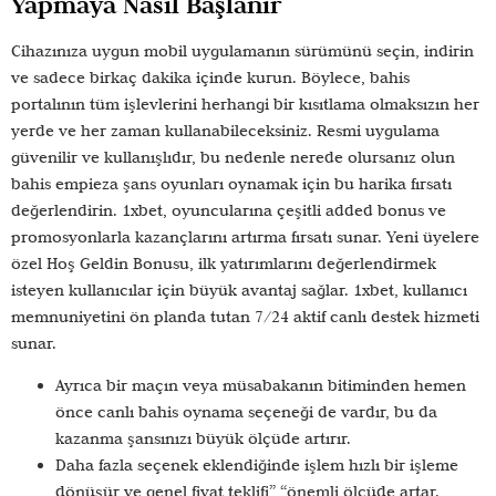
Yapmaya Nasıl Başlanır
Cihazınıza uygun mobil uygulamanın sürümünü seçin, indirin
ve sadece birkaç dakika içinde kurun. Böylece, bahis
portalının tüm işlevlerini herhangi bir kısıtlama olmaksızın her
yerde ve her zaman kullanabileceksiniz. Resmi uygulama
güvenilir ve kullanışlıdır, bu nedenle nerede olursanız olun
bahis empieza şans oyunları oynamak için bu harika fırsatı
değerlendirin. 1xbet, oyuncularına çeşitli added bonus ve
promosyonlarla kazançlarını artırma fırsatı sunar. Yeni üyelere
özel Hoş Geldin Bonusu, ilk yatırımlarını değerlendirmek
isteyen kullanıcılar için büyük avantaj sağlar. 1xbet, kullanıcı
memnuniyetini ön planda tutan 7/24 aktif canlı destek hizmeti
sunar.
Ayrıca bir maçın veya müsabakanın bitiminden hemen
önce canlı bahis oynama seçeneği de vardır, bu da
kazanma şansınızı büyük ölçüde artırır.
Daha fazla seçenek eklendiğinde işlem hızlı bir işleme
dönüşür ve genel fiyat teklifi” “önemli ölçüde artar.