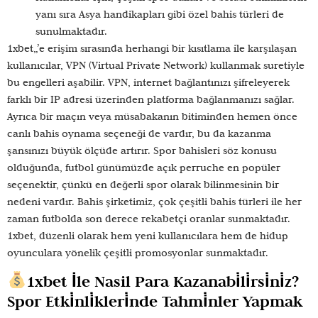
yanı sıra Asya handikapları gibi özel bahis türleri de
sunulmaktadır.
1xbet„’e erişim sırasında herhangi bir kısıtlama ile karşılaşan
kullanıcılar, VPN (Virtual Private Network) kullanmak suretiyle
bu engelleri aşabilir. VPN, internet bağlantınızı şifreleyerek
farklı bir IP adresi üzerinden platforma bağlanmanızı sağlar.
Ayrıca bir maçın veya müsabakanın bitiminden hemen önce
canlı bahis oynama seçeneği de vardır, bu da kazanma
şansınızı büyük ölçüde artırır. Spor bahisleri söz konusu
olduğunda, futbol günümüzde açık perruche en popüler
seçenektir, çünkü en değerli spor olarak bilinmesinin bir
nedeni vardır. Bahis şirketimiz, çok çeşitli bahis türleri ile her
zaman futbolda son derece rekabetçi oranlar sunmaktadır.
1xbet, düzenli olarak hem yeni kullanıcılara hem de hidup
oyunculara yönelik çeşitli promosyonlar sunmaktadır.
1xbet İle Nasil Para Kazanabi̇li̇rsi̇ni̇z?
Spor Etki̇nli̇kleri̇nde Tahmi̇nler Yapmak