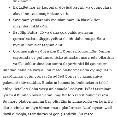
yüklənmir.
BK 1xBet hər ay kuponlar döyüşü keçirir və oyunçulara
əlavə bonus almaq imkanı verir.
Sayt həm yenilənmiş oyunlar, həm də klassik slot
maşınları təklif edir.
Bet Slip Battle, 25 və daha çox bahis oynayan
qumarbazlara diqqət yetirərək, bir daha müştərilərə
uyğun bonuslar təqdim edir.
Çox maraqlı və dəyişkən bir bonus proqramıdır, bunun
sayəsində öz pulunuzu riskə atmadan mərc edə bilərsiniz
və ilk doldurulmadan sonra depozitinizi iki qat artırın.
Bundan daha da yaxşısı, bu mərc platformasında oyunçuların
araşdırması üçün çox sayda added bonus və kampaniya
paketləri mövcuddur. Bunların hamısı bu bukmekerin təklif
etdiyi detalları daha yaxşı anlamaqla başlayır. 1xBet təxminən
iyirmi il bundan əvvəl yaradılmış bir top rated bukmekerdir.
Bu mərc platformasının baş ofisi Kiprin Limassolda yerləşir. Bu
illər ərzində, onlayn idman mərc platforması Azərbaycan weil
daxil olmaqla, təsir dairəsini genişləndirib. Bu mərc