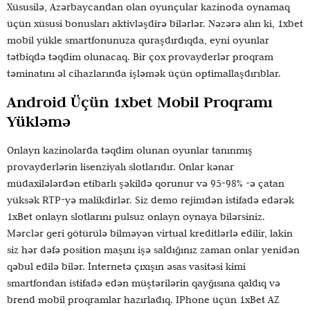
Xüsusilə, Azərbaycandan olan oyunçular kazinoda oynamaq
üçün xüsusi bonusları aktivləşdirə bilərlər. Nəzərə alın ki, 1xbet
mobil yükle smartfonunuza quraşdırdıqda, eyni oyunlar
tətbiqdə təqdim olunacaq. Bir çox provayderlər proqram
təminatını əl cihazlarında işləmək üçün optimallaşdırıblar.
Android Üçün 1xbet Mobil Proqramı
Yükləmə
Onlayn kazinolarda təqdim olunan oyunlar tanınmış
provayderlərin lisenziyalı slotlarıdır. Onlar kənar
müdaxilələrdən etibarlı şəkildə qorunur və 95-98% -ə çatan
yüksək RTP-yə malikdirlər. Siz demo rejimdən istifadə edərək
1xBet onlayn slotlarını pulsuz onlayn oynaya bilərsiniz.
Mərclər geri götürülə bilməyən virtual kreditlərlə edilir, lakin
siz hər dəfə position maşını işə saldığınız zaman onlar yenidən
qəbul edilə bilər. İnternetə çıxışın əsas vasitəsi kimi
smartfondan istifadə edən müştərilərin qayğısına qaldıq və
brend mobil proqramlar hazırladıq. IPhone üçün 1xBet AZ