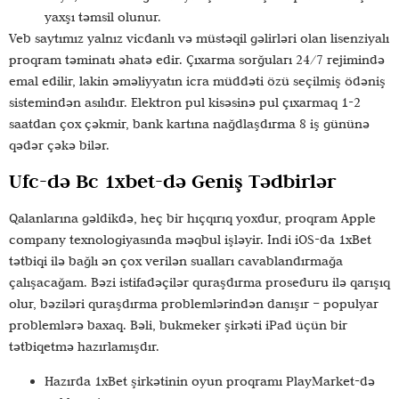
yaxşı təmsil olunur.
Veb saytımız yalnız vicdanlı və müstəqil gəlirləri olan lisenziyalı
proqram təminatı əhatə edir. Çıxarma sorğuları 24/7 rejimində
emal edilir, lakin əməliyyatın icra müddəti özü seçilmiş ödəniş
sistemindən asılıdır. Elektron pul kisəsinə pul çıxarmaq 1-2
saatdan çox çəkmir, bank kartına nağdlaşdırma 8 iş gününə
qədər çəkə bilər.
Ufc-də Bc 1xbet-də Geniş Tədbirlər
Qalanlarına gəldikdə, heç bir hıçqırıq yoxdur, proqram Apple
company texnologiyasında məqbul işləyir. İndi iOS-da 1xBet
tətbiqi ilə bağlı ən çox verilən sualları cavablandırmağa
çalışacağam. Bəzi istifadəçilər quraşdırma proseduru ilə qarışıq
olur, bəziləri quraşdırma problemlərindən danışır – populyar
problemlərə baxaq. Bəli, bukmeker şirkəti iPad üçün bir
tətbiqetmə hazırlamışdır.
Hazırda 1xBet şirkətinin oyun proqramı PlayMarket-də