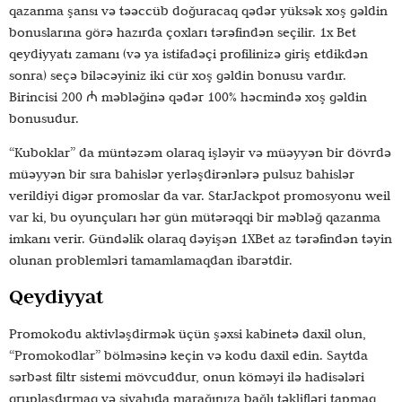
qazanma şansı və təəccüb doğuracaq qədər yüksək xoş gəldin
bonuslarına görə hazırda çoxları tərəfindən seçilir. 1x Bet
qeydiyyatı zamanı (və ya istifadəçi profilinizə giriş etdikdən
sonra) seçə biləcəyiniz iki cür xoş gəldin bonusu vardır.
Birincisi 200 ₼ məbləğinə qədər 100% həcmində xoş gəldin
bonusudur.
“Kuboklar” da müntəzəm olaraq işləyir və müəyyən bir dövrdə
müəyyən bir sıra bahislər yerləşdirənlərə pulsuz bahislər
verildiyi digər promoslar da var. StarJackpot promosyonu weil
var ki, bu oyunçuları hər gün mütərəqqi bir məbləğ qazanma
imkanı verir. Gündəlik olaraq dəyişən 1XBet az tərəfindən təyin
olunan problemləri tamamlamaqdan ibarətdir.
Qeydiyyat
Promokodu aktivləşdirmək üçün şəxsi kabinetə daxil olun,
“Promokodlar” bölməsinə keçin və kodu daxil edin. Saytda
sərbəst filtr sistemi mövcuddur, onun köməyi ilə hadisələri
qruplaşdırmaq və siyahıda marağınıza bağlı təklifləri tapmaq