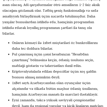
asan olacaq. Adi qarşıdurmalar ötrü əmsalların 1-2 faiz əksik
olacağını gözləmək olar. Tətbiq geniş funksionallığı və sadə
əməliyyatı birləşdirmək üçün nəzərdə tutulmuşdur. Daha
yaxşılar bonuslardan istifadə edə, həmçinin proqramdan
istifadə edərək loyallıq proqramının şərtləri ilə tanış ola
bilərlər.
Onların köməyi ilə 1xbet müştəriləri öz bankrolllarını
daha tez doldura bilərlər.
Pul çıxarmaq üçün şəxsi hesabınızın “Hesabdan
çıxartmaq” bölməsinə keçin, ödəniş üsulunu seçin,
məbləği göstərin və təfərrüatları daxil edin.
Kriptovalyutalarla edilən depozitlər üçün xoş gəldin
bonusu almaq mümkün deyil.
1xBet saytı Azərbaycandan olan oyunçular üçün
əlçatandır və ölkədə bütün məşhur ödəniş üsullarını,
həmçinin Azərbaycan manatı ilə mərcləri dəstəkləyir.
Eyni zamanda, təkcə yüksək səviyyəli çempionatlar
deyil, həm də regional yarışlar və kiçik liqaların matçları