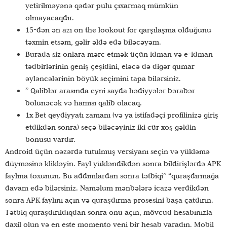
yetirilməyənə qədər pulu çıxarmaq mümkün
olmayacaqdır.
15-dən ən azı on the lookout for qarşılaşma olduğunu
təxmin etsəm, gəlir əldə edə biləcəyəm.
Burada siz onlara mərc etmək üçün idman və e-idman
tədbirlərinin geniş çeşidini, eləcə də digər qumar
əyləncələrinin böyük seçimini tapa bilərsiniz.
” Qaliblər arasında eyni sayda hədiyyələr bərabər
bölünəcək və hamısı qalib olacaq.
1x Bet qeydiyyatı zamanı (və ya istifadəçi profilinizə giriş
etdikdən sonra) seçə biləcəyiniz iki cür xoş gəldin
bonusu vardır.
Android üçün nəzərdə tutulmuş versiyanı seçin və yükləmə
düyməsinə klikləyin. Fayl yükləndikdən sonra bildirişlərdə APK
faylına toxunun. Bu addımlardan sonra tətbiqi” “quraşdırmağa
davam edə bilərsiniz. Naməlum mənbələrə icazə verdikdən
sonra APK faylını açın və quraşdırma prosesini başa çatdırın.
Tətbiq quraşdırıldıqdan sonra onu açın, mövcud hesabınızla
daxil olun və en este momento yeni bir hesab yaradın. Mobil