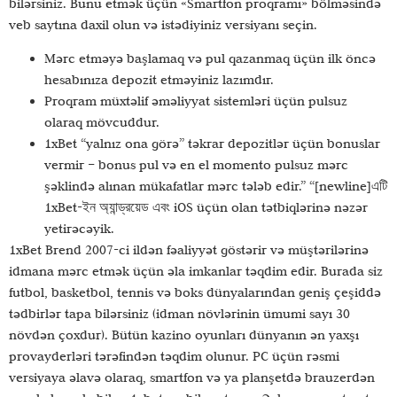
bilərsiniz. Bunu etmək üçün «Smartfon proqramı» bölməsində
veb saytına daxil olun və istədiyiniz versiyanı seçin.
Mərc etməyə başlamaq və pul qazanmaq üçün ilk öncə
hesabınıza depozit etməyiniz lazımdır.
Proqram müxtəlif əməliyyat sistemləri üçün pulsuz
olaraq mövcuddur.
1xBet “yalnız ona görə” təkrar depozitlər üçün bonuslar
vermir – bonus pul və en el momento pulsuz mərc
şəklində alınan mükafatlar mərc tələb edir.” “[newline]এটি
1xBet-ইন অ্যান্ড্রয়েড এবং iOS üçün olan tətbiqlərinə nəzər
yetirəcəyik.
1xBet Brend 2007-ci ildən fəaliyyət göstərir və müştərilərinə
idmana mərc etmək üçün əla imkanlar təqdim edir. Burada siz
futbol, ​​basketbol, ​​tennis və boks dünyalarından geniş çeşiddə
tədbirlər tapa bilərsiniz (idman növlərinin ümumi sayı 30
növdən çoxdur). Bütün kazino oyunları dünyanın ən yaxşı
provayderləri tərəfindən təqdim olunur. PC üçün rəsmi
versiyaya əlavə olaraq, smartfon və ya planşetdə brauzerdən