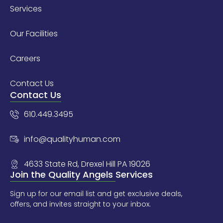
Services
Our Facilities
Careers
Contact Us
Contact Us
610.449.3495
info@qualityhuman.com
4633 State Rd, Drexel Hill PA 19026
Join the Quality Angels Services
Sign up for our email list and get exclusive deals,
offers, and invites straight to your inbox.