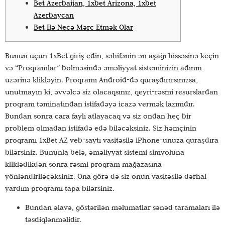
Bet Azerbaijan, 1xbet Arizona, 1xbet
Azerbaycan
Bet Ilə Necə Mərc Etmək Olar
Bunun üçün 1xBet giriş edin, səhifənin ən aşağı hissəsinə keçin
və “Proqramlar” bölməsində əməliyyat sisteminizin adının
üzərinə klikləyin. Proqramı Android-də quraşdırırsınızsa,
unutmayın ki, əvvəlcə siz olacaqsınız, qeyri-rəsmi resurslardan
proqram təminatından istifadəyə icazə vermək lazımdır.
Bundan sonra cara faylı atlayacaq və siz ondan heç bir
problem olmadan istifadə edə biləcəksiniz. Siz həmçinin
proqramı 1xBet AZ veb-saytı vasitəsilə iPhone-unuza quraşdıra
bilərsiniz. Bununla belə, əməliyyat sistemi simvoluna
kliklədikdən sonra rəsmi proqram mağazasına
yönləndiriləcəksiniz. Ona görə də siz onun vasitəsilə dərhal
yardım proqramı tapa bilərsiniz.
Bundan əlavə, göstərilən məlumatlar sənəd taramaları ilə
təsdiqlənməlidir.