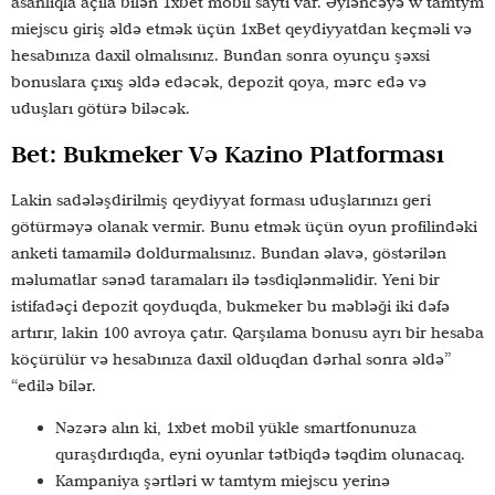
asanlıqla açıla bilən 1xbet mobil saytı var. Əyləncəyə w tamtym
miejscu giriş əldə etmək üçün 1xBet qeydiyyatdan keçməli və
hesabınıza daxil olmalısınız. Bundan sonra oyunçu şəxsi
bonuslara çıxış əldə edəcək, depozit qoya, mərc edə və
uduşları götürə biləcək.
Bet: Bukmeker Və Kazino Platforması
Lakin sadələşdirilmiş qeydiyyat forması uduşlarınızı geri
götürməyə olanak vermir. Bunu etmək üçün oyun profilindəki
anketi tamamilə doldurmalısınız. Bundan əlavə, göstərilən
məlumatlar sənəd taramaları ilə təsdiqlənməlidir. Yeni bir
istifadəçi depozit qoyduqda, bukmeker bu məbləği iki dəfə
artırır, lakin 100 avroya çatır. Qarşılama bonusu ayrı bir hesaba
köçürülür və hesabınıza daxil olduqdan dərhal sonra əldə”
“edilə bilər.
Nəzərə alın ki, 1xbet mobil yükle smartfonunuza
quraşdırdıqda, eyni oyunlar tətbiqdə təqdim olunacaq.
Kampaniya şərtləri w tamtym miejscu yerinə