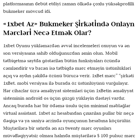
platformasının debüt etdiyi zaman ölkədə çoxlu yüksəkprofilli
bukmeker mövcud idi.
«1xbet Az» Bukmeker Şi̇rkəti̇ndə Onlayn
Mərcləri̇ Necə Etmək Olar?
1xbet Oyunu yükləməzdən əvvəl incelemeleri oxuyun və ən
son versiyasına sahib olduğunuzdan əmin olun. Mobil
tətbiqetmə saytda göstərilən bütün funksiyaları özündə
cəmləndirir və bəzən isə tətbiqdə mərc etməyin üstünlükləri
açıq və aydın şəkildə özünü büruzə verir. 1xBet mərc” “şirkəti
1xBet. mobi versiyası ilə burada öz üstünlüyünü vurğulayır.
Hər cihazlar üzrə əməliyyat sistemləri üçün 1xBetin əməliyyat
sisteminin android os üçün güzgü yükləyin dəstəyi vardır.
Ancaq burada hər bir ödəmə üsulu üçün minimal məbləğlər
virtual assistant. 1xbet az hesabından çıxarılan pullar bir neçə
dəqiqə və ya saniyə ərzində oyunçunun hesabına köçürülür.
Müştərilərə bir satırda ən azı twenty mərc oyunları
müvəffəqiyyətsiz olması halında müştərilərə $ 100 pulsuz mərc