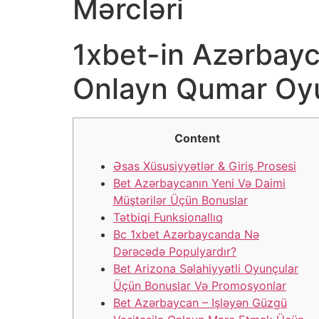
Mərcləri
1xbet-in Azərbayc
Onlayn Qumar Oyu
Content
Əsas Xüsusiyyətlər & Giriş Prosesi
Bet Azərbaycanın Yeni Və Daimi
Müştərilər Üçün Bonuslar
Tətbiqi Funksionallıq
Bc 1xbet Azərbaycanda Nə
Dərəcədə Populyardır?
Bet Arizona Səlahiyyətli Oyunçular
Üçün Bonuslar Və Promosyonlar
Bet Azərbaycan – Işləyən Güzgü