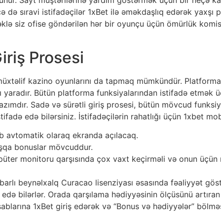
ləcə də sıravi istifadəçilər 1xBet ilə əməkdaşlıq edərək yaxşı
klə siz ofise göndərilən hər bir oyunçu üçün ömürlük komis
iriş Prosesi
xtəlif kazino oyunlarını da tapmaq mümkündür. Platforma, fə
kanı yaradır. Bütün platforma funksiyalarından istifadə etm
lazımdır. Sadə və sürətli giriş prosesi, bütün mövcud funksiy
fadə edə bilərsiniz. İstifadəçilərin rahatlığı üçün 1xbet mo
 avtomatik olaraq ekranda açılacaq.
aşqa bonuslar mövcuddur.
üter monitoru qarşısında çox vaxt keçirməli və onun üçün m
barlı beynəlxalq Curacao lisenziyası əsasında fəaliyyət göst
edə bilərlər. Orada qarşılama hədiyyəsinin ölçüsünü artıran
esablarına 1xBet giriş edərək və “Bonus və hədiyyələr” bölm