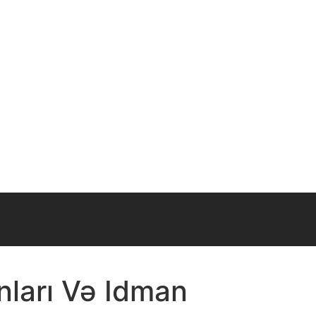
nları Və Idman