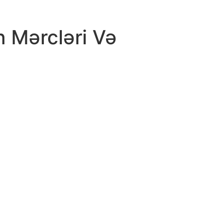
n Mərcləri Və