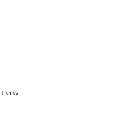
ty Homes