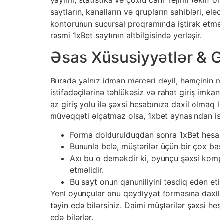
saytların, kanalların və qrupların sahibləri, e
kontorunun sucursal proqramında iştirak etmə
rəsmi 1xBet saytının altbilgisində yerləşir.
Əsas Xüsusiyyətlər & G
Burada yalnız idman mərcəri deyil, həmçinin mü
istifadəçilərinə təhlükəsiz və rahat giriş im
az giriş yolu ilə şəxsi hesabınıza daxil olmaq 
müvəqqəti əlçatmaz olsa, 1xbet aynasından isti
Forma doldurulduqdan sonra 1xBet hesab
Bununla belə, müştərilər üçün bir çox b
Axı bu o deməkdir ki, oyunçu şəxsi komp
etməlidir.
Bu sayt onun qanuniliyini təsdiq edən eti
Yeni oyunçular onu qeydiyyat formasına daxil 
təyin edə bilərsiniz. Daimi müştərilər şəxsi h
edə bilərlər.