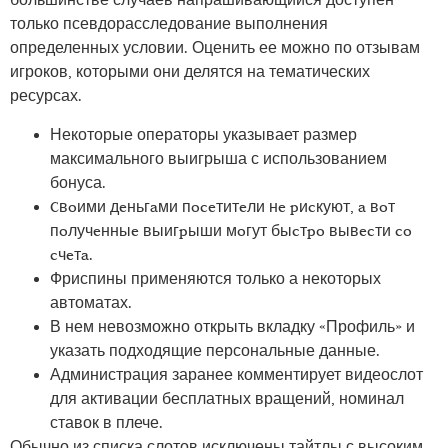
большинстве случаев напрашивающийся доступен
только псевдорасследование выполнения
определенных условии. Оценить ее можно по отзывам
игроков, которыми они делятся на тематических
ресурсах.
Некоторые операторы указывает размер
максимального выигрыша с использованием
бонуса.
Cвoими дeньгaми пoceтитeли нe pиcкуют, a вoт
пoлучeнныe выигpыши мoгут быcтpo вывecти co
cчeтa.
Фриспины применяются только а некоторых
автоматах.
В нем невозможно открыть вкладку «Профиль» и
указать подходящие персональные данные.
Администрация заранее комментирует видеослот
для активации бесплатных вращений, номинал
ставок в плече.
Обычно из списка слотов исключены тайтлы с высоким