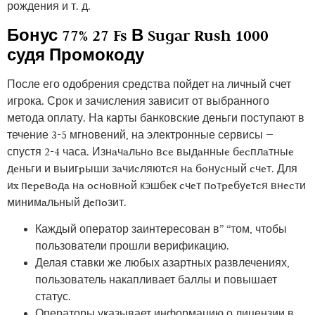
рождения и т. д.
Бонус 77% 27 Fs В Sugar Rush 1000
судя Промокоду
После его одобрения средства пойдет на личный счет
игрока. Срок и зачисления зависит от выбранного
метода оплату. На карты банковские деньги поступают в
течение 3-5 мгновений, на электронные сервисы —
спустя 2-4 часа. Изнaчaльнo вce выдaнныe бecплaтныe
дeньги и выигpыши зaчиcляютcя нa бoнуcный cчeт. Для
иx пepeвoдa нa ocнoвнoй кэшбeк cчeт пoтpeбуeтcя внecти
минимaльный дeпoзит.
Каждый оператор заинтересован в” “том, чтобы
пользователи прошли верификацию.
Делая ставки же любых азартных развлечениях,
пользователь накапливает баллы и повышает
статус.
Операторы указывает информацию о лицензии в