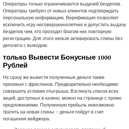
Операторы только ограничиваются выдачей бездепов.
Операторы требуют от новых клиентов подтверждать
персональную информацию. Верификация позволяет
исключить игру несовершеннолетних и допустить выдачу
бездепов чем, кто проходит благом них повторную
регистрацию. Для этого нельзя активировать спины без
депозита с выводом.
только Вывести Бонусные 1000
Рублей
Не сразу же вывести полученные деньги также
призовые с фриспинов. Предварительно необходимо
совершить условия отыгрыша. Взглянуть список всех
акций, доступных в казино, можно на странице с промо
предложениями. Полученную прибыль невозможно
тратить на новая спины — деньги пойдут в счет
погашения вейджера.