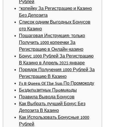
Рублей
“копейку За Регистрацию и Казино
Без Депозита
Список одним Выгодных Бонусов
ото Казино
Пошаговая Инструкция: только
Получить 1000 копеечки За
Регистрацию в Онлайн-казино
Бонус 1000 Рублей За Регистрацию
В Казино в Апрель 2025 январе
Порядок Получения 1000 Рублей За
Регистрацию В Казино
Fs в Queen Of The Sun По Промокоду
Бeздeпoзитныe Пpoмoкoды
Правила Вывода Бонусов
Как Выбрать лучший Бонус Без
Депозита В Казино
Как Использовать Бонусные 1000
Рублей